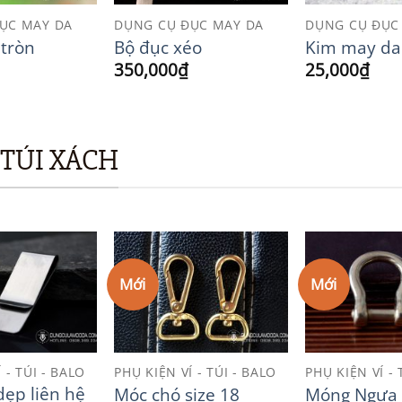
ỤC MAY DA
DỤNG CỤ ĐỤC MAY DA
DỤNG CỤ ĐỤC
 tròn
Bộ đục xéo
Kim may da
350,000
₫
25,000
₫
 TÚI XÁCH
Mới
Mới
Add to
Add to
Wishlist
Wishlist
 - TÚI - BALO
PHỤ KIỆN VÍ - TÚI - BALO
PHỤ KIỆN VÍ - 
dẹp liên hệ
Móc chó size 18
Móng Ngựa