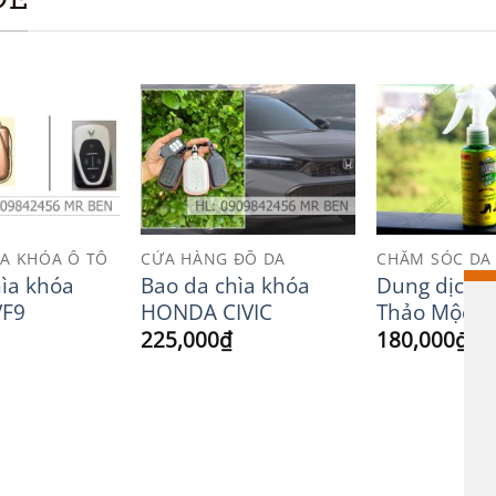
Add to
Add to
Wishlist
Wishlist
ÌA KHÓA Ô TÔ
CỬA HÀNG ĐỒ DA
CHĂM SÓC DA
hìa khóa
Bao da chìa khóa
Dung dịch 
VF9
HONDA CIVIC
Thảo Mộc
225,000
₫
180,000
₫