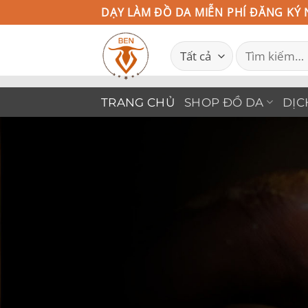
Bỏ
DẠY LÀM ĐỒ DA MIỄN PHÍ ĐĂNG KÝ 
qua
Tìm
nội
kiếm:
dung
TRANG CHỦ
SHOP ĐỒ DA
DỊC