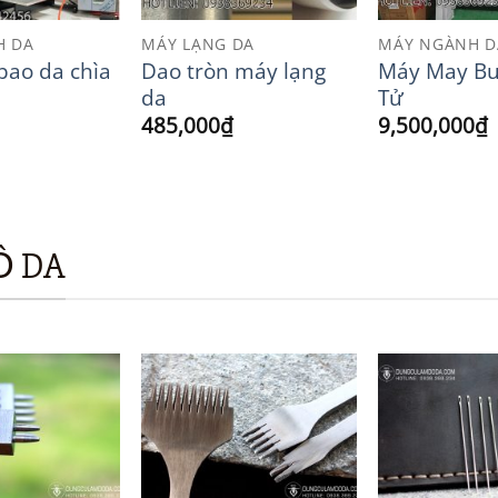
H DA
MÁY LẠNG DA
MÁY NGÀNH D
bao da chìa
Dao tròn máy lạng
Máy May Bư
da
Tử
485,000
₫
9,500,000
₫
Ồ DA
Add to
Add to
Wishlist
Wishlist