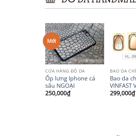
Mới
Add to
Add to
Wishlist
Wishlist
NG ĐỒ DA
CỬA HÀNG ĐỒ DA
BAO DA CH
port
Ốp lưng Iphone cá
Bao da c
ade
sấu NGOẠI
VINFAST 
0
₫
250,000
₫
299,000
₫