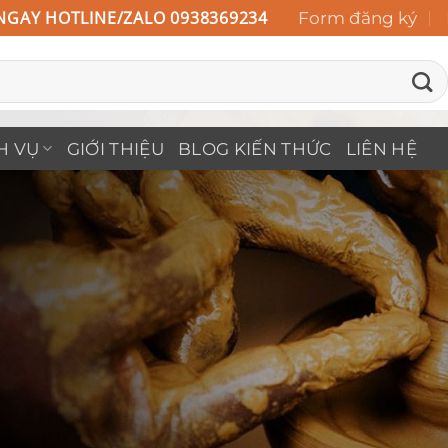
NGAY HOTLINE/ZALO 0938369234
Form đăng ký
H VỤ
GIỚI THIỆU
BLOG KIẾN THỨC
LIÊN HỆ