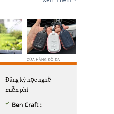
Xem Thêm
Add to
Add to
Wishlist
Wishlist
CỬA HÀNG ĐỒ DA
chống mốc
Bao da chìa khóa ô tô
350,000
₫
Đăng ký học nghề
miễn phí
Ben Craft :