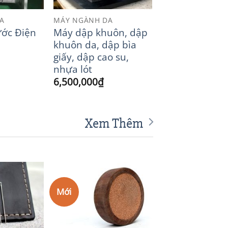
A
MÁY NGÀNH DA
ớc Điện
Máy dập khuôn, dập
khuôn da, dập bìa
giấy, dập cao su,
nhựa lót
6,500,000
₫
Xem Thêm
Mới
Add to
Add to
Wishlist
Wishlist