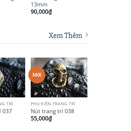
13mm
90,000
₫
Xem Thêm
Mới
Add to
Add to
Wishlist
Wishlist
NG TRÍ
PHỤ KIỆN TRANG TRÍ
í 037
Nút trang trí 038
55,000
₫