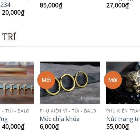
.234
85,000
₫
27,000
₫
Khoảng
–
20,000
₫
giá:
từ
15,000₫
 TRÍ
đến
20,000₫
Mới
Mới
Add to
Add to
Wishlist
Wishlist
 - TÚI - BALO
PHỤ KIỆN VÍ - TÚI - BALO
PHỤ KIỆN TRA
ưng
Móc chìa khóa
Nút trang tr
Khoảng
–
40,000
₫
6,000
₫
55,000
₫
giá:
từ