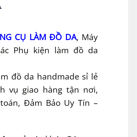
A
NG CỤ LÀM ĐỒ DA
, Máy
các Phụ kiện làm đồ da
àm đồ da handmade sỉ lẻ
ch vụ giao hàng tận nơi,
toán, Đảm Bảo Uy Tín –