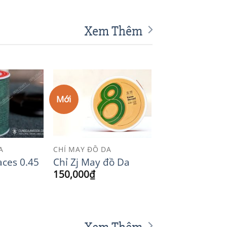
Xem Thêm
Mới
Add to
Add to
Wishlist
Wishlist
A
CHỈ MAY ĐỒ DA
aces 0.45
Chỉ Zj May đồ Da
150,000
₫