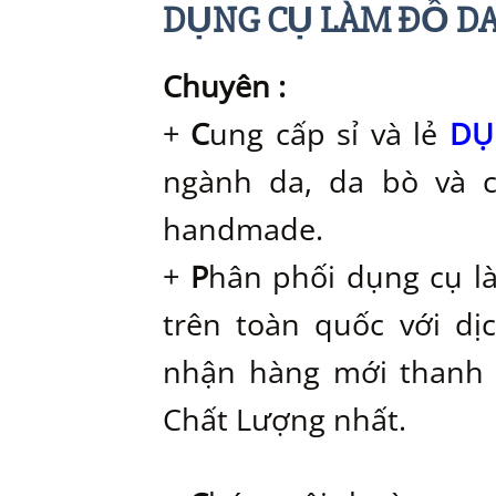
DỤNG CỤ LÀM ĐỒ D
Chuyên :
+
C
ung cấp sỉ và lẻ
DỤ
ngành da, da bò và 
handmade.
+
P
hân phối dụng cụ l
trên toàn quốc với dị
nhận hàng mới thanh 
Chất Lượng nhất.