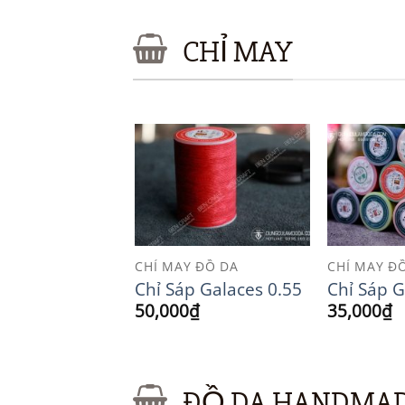
CHỈ MAY
Add to
Add to
Wishlist
Wishlist
 ĐỒ DA
CHỈ MAY ĐỒ DA
CHỈ MAY Đ
 dẹt
Chỉ Sáp Galaces 0.55
Chỉ Sáp G
50,000
₫
35,000
₫
ĐỒ DA HANDMA