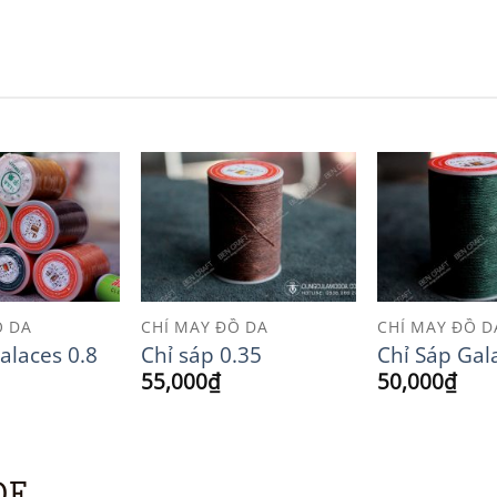
30,000₫
đến
40,000₫
Add to
Add to
Wishlist
Wishlist
Ồ DA
CHỈ MAY ĐỒ DA
CHỈ MAY ĐỒ D
alaces 0.8
Chỉ sáp 0.35
Chỉ Sáp Gal
55,000
₫
50,000
₫
DE