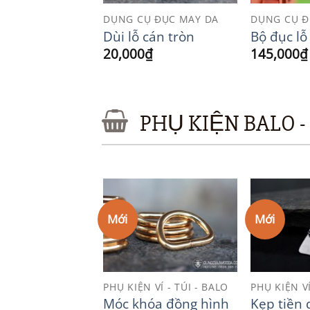
Ụ ĐỤC MAY DA
DỤNG CỤ ĐỤC MAY DA
DỤNG CỤ Đ
 quả trám
Dùi lỗ cán tròn
Bộ đục lỗ
0
₫
20,000
₫
145,000
₫
PHỤ KIỆN BALO -
Mới
Mới
Add to
Add to
Wishlist
Wishlist
N TRANG TRÍ
PHỤ KIỆN VÍ - TÚI - BALO
PHỤ KIỆN VÍ
ng màu nâu
Móc khóa đồng hình
Kẹp tiền 