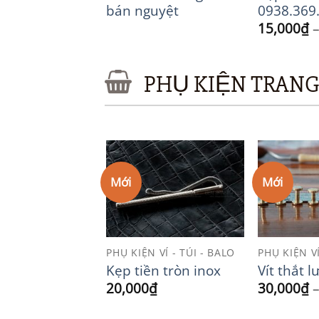
KK
bán nguyệt
0938.369
₫
15,000
₫
PHỤ KIỆN TRANG
Mới
Mới
Add to
Add to
Wishlist
Wishlist
 VÍ - TÚI - BALO
PHỤ KIỆN VÍ - TÚI - BALO
PHỤ KIỆN VÍ
ng trí 04 size
Kẹp tiền tròn inox
Vít thắt l
20,000
₫
30,000
₫
0
₫