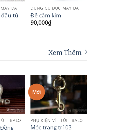
 MAY DA
DỤNG CỤ ĐỤC MAY DA
 đầu tù
Đế cắm kim
90,000
₫
Xem Thêm
Mới
Add to
Add to
Wishlist
Wishlist
TÚI - BALO
PHỤ KIỆN VÍ - TÚI - BALO
Móc trang trí 03
 Đồng