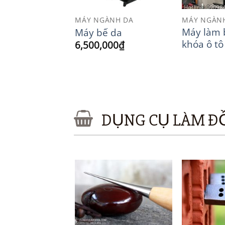
ÀNH DA
MÁY NGÀNH DA
MÁY NGÀN
Máy làm 
logo trái dừa
Máy bế da
khóa ô tô
000
₫
6,500,000
₫
DỤNG CỤ LÀM Đ
Add to
Add to
Wishlist
Wishlist