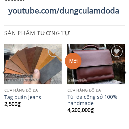
youtube.com/dungculamdoda
SẢN PHẨM TƯƠNG TỰ
Mới
Add to
Add to
Wishlist
Wishlist
CỬA HÀNG ĐỒ DA
CỬA HÀNG ĐỒ DA
Túi da công sở 100%
Tag quần Jeans
handmade
2,500
₫
4,200,000
₫