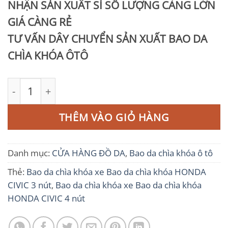
NHẬN SẢN XUẤT SỈ SỐ LƯỢNG CÀNG LỚN
GIÁ CÀNG RẺ
TƯ VẤN DÂY CHUYỂN SẢN XUẤT BAO DA
CHÌA KHÓA ÔTÔ
Bao da chìa khóa HONDA CIVIC số lượng
THÊM VÀO GIỎ HÀNG
Danh mục:
CỬA HÀNG ĐỒ DA
,
Bao da chìa khóa ô tô
Thẻ:
Bao da chìa khóa xe Bao da chìa khóa HONDA
CIVIC 3 nút
,
Bao da chìa khóa xe Bao da chìa khóa
HONDA CIVIC 4 nút