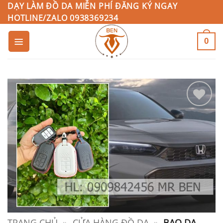
Bỏ
DẠY LÀM ĐỒ DA MIỄN PHÍ ĐĂNG KÝ NGAY
HOTLINE/ZALO 0938369234
qua
nội
0
dung
Add to
Wishlist
TRANG CHỦ
»
CỬA HÀNG ĐỒ DA
»
BAO DA