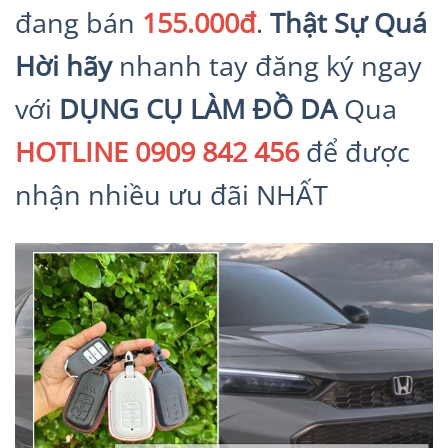
đang bán
155.000đ
.
Thật Sự Quá
Hời hãy
nhanh tay đăng ký ngay
với
DỤNG CỤ LÀM ĐỒ DA
Qua
HOTLINE 0909 842 456
để được
nhận nhiều ưu đãi NHẤT