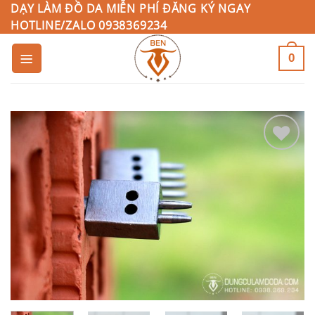
Bỏ
DẠY LÀM ĐỒ DA MIỄN PHÍ ĐĂNG KÝ NGAY
HOTLINE/ZALO 0938369234
qua
nội
0
dung
Add to
Wishlist