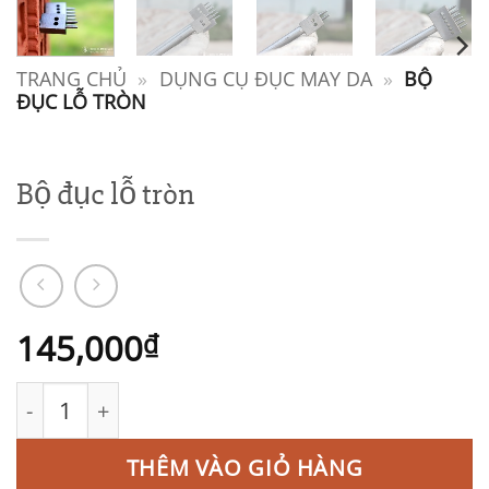
TRANG CHỦ
»
DỤNG CỤ ĐỤC MAY DA
»
BỘ
ĐỤC LỖ TRÒN
Bộ đục lỗ tròn
145,000
₫
Bộ đục lỗ tròn số lượng
THÊM VÀO GIỎ HÀNG