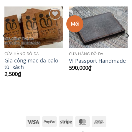
Mới
Add to
Add to
Wishlist
Wishlist
CỬA HÀNG ĐỒ DA
CỬA HÀNG ĐỒ DA
Gia công mạc da balo
Ví Passport Handmade
túi xách
590,000
₫
2,500
₫
Visa
PayPal
Stripe
MasterCard
Cash
On