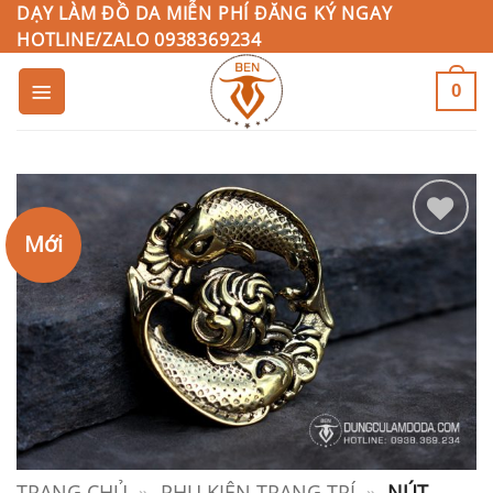
Bỏ
DẠY LÀM ĐỒ DA MIỄN PHÍ ĐĂNG KÝ NGAY
HOTLINE/ZALO 0938369234
qua
nội
0
dung
Mới
Add to
Wishlist
TRANG CHỦ
»
PHỤ KIỆN TRANG TRÍ
»
NÚT