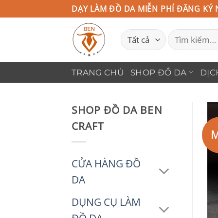
Bỏ
DẠY LÀM ĐỒ DA MIỄN PHÍ ĐĂNG KÝ 
qua
Tìm
nội
kiếm:
dung
TRANG CHỦ
SHOP ĐỒ DA
DỊC
SHOP ĐỒ DA BEN
CRAFT
M
CỬA HÀNG ĐỒ
DA
DỤNG CỤ LÀM
ĐỒ DA