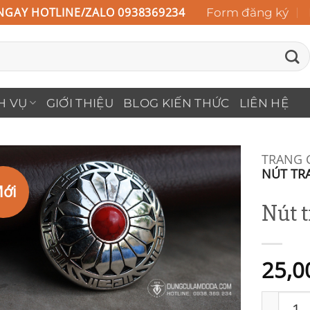
NGAY HOTLINE/ZALO 0938369234
Form đăng ký
H VỤ
GIỚI THIỆU
BLOG KIẾN THỨC
LIÊN HỆ
TRANG 
NÚT TR
ới
Add to
Nút t
Wishlist
25,0
Nút tra