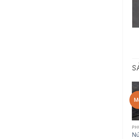
S
Mới
Mới
M
Add to
Add to
Wishlist
Wishlist
PHỤ KIỆN TRANG TRÍ
PHỤ KIỆN TRANG TRÍ
PH
Nút trang trí hoa
Nú
Nút trang trí 025