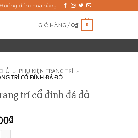
Hướng dẫn mua hàng
0
GIỎ HÀNG /
0
₫
CHỦ
»
PHỤ KIỆN TRANG TRÍ
»
ANG TRÍ CỔ ĐÍNH ĐÁ ĐỎ
rang trí cổ đính đá đỏ
00
₫
ng trí cổ đính đá đỏ số lượng