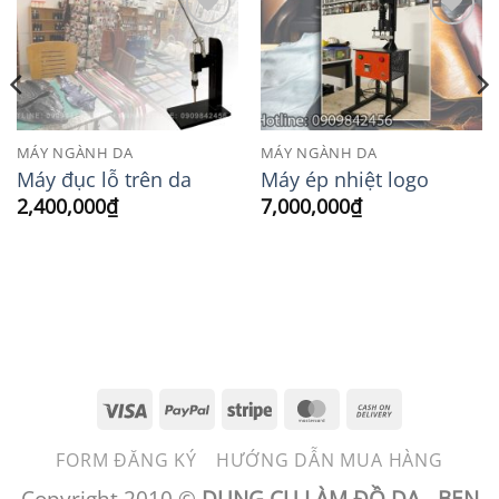
Add to
Add to
Wishlist
Wishlist
MÁY NGÀNH DA
MÁY NGÀNH DA
Máy đục lỗ trên da
Máy ép nhiệt logo
2,400,000
₫
7,000,000
₫
Visa
PayPal
Stripe
MasterCard
Cash
On
FORM ĐĂNG KÝ
HƯỚNG DẪN MUA HÀNG
Delivery
Copyright 2010 ©
DỤNG CỤ LÀM ĐỒ DA - BEN