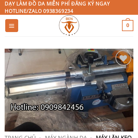
Bỏ
DẠY LÀM ĐỒ DA MIỄN PHÍ ĐĂNG KÝ NGAY
HOTLINE/ZALO 0938369234
qua
nội
0
dung
Add to
Wishlist
TRANG CHỦ
»
MÁY NGÀNH DA
»
MÁY LĂN KEO