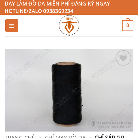
Bỏ
DẠY LÀM ĐỒ DA MIỄN PHÍ ĐĂNG KÝ NGAY
HOTLINE/ZALO 0938369234
qua
nội
0
dung
Add to
Wishlist
TRANG CHỦ
»
CHỈ MAY ĐỒ DA
»
CHỈ SÁP 0.9