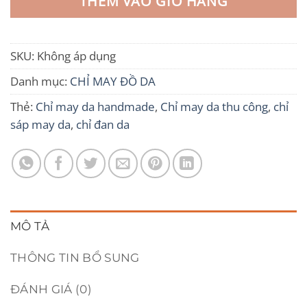
THÊM VÀO GIỎ HÀNG
SKU:
Không áp dụng
Danh mục:
CHỈ MAY ĐỒ DA
Thẻ:
Chỉ may da handmade
,
Chỉ may da thu công
,
chỉ
sáp may da
,
chỉ đan da
MÔ TẢ
THÔNG TIN BỔ SUNG
ĐÁNH GIÁ (0)