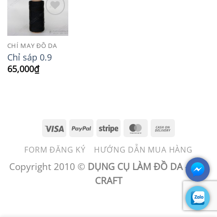
Add to
Wishlist
CHỈ MAY ĐỒ DA
Chỉ sáp 0.9
65,000
₫
Visa
PayPal
Stripe
MasterCard
Cash
On
FORM ĐĂNG KÝ
HƯỚNG DẪN MUA HÀNG
Delivery
Copyright 2010 ©
DỤNG CỤ LÀM ĐỒ DA - BEN
CRAFT