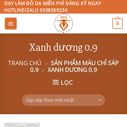
Bỏ
DẠY LÀM ĐỒ DA MIỄN PHÍ ĐĂNG KÝ NGAY
HOTLINE/ZALO 0938369234
qua
nội
0
dung
Xanh dương 0.9
TRANG CHỦ
»
SẢN PHẨM MÀU CHỈ SÁP
0.9
»
XANH DƯƠNG 0.9
LỌC