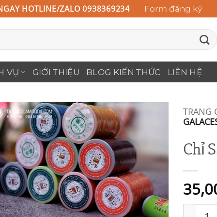
NGAY HOTLINE/ZALO 0938369234
Form đăng ký
H VỤ
GIỚI THIỆU
BLOG KIẾN THỨC
LIÊN HỆ
TRANG 
GALACES
Add to
Chỉ 
Wishlist
35,0
Chỉ Sáp