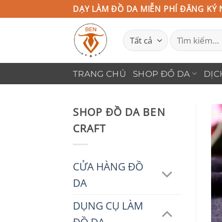
Bỏ
DẠY LÀM ĐỒ DA MIỄN PHÍ ĐĂNG KÝ 
qua
Tìm
nội
kiếm:
dung
TRANG CHỦ
SHOP ĐỒ DA
DỊC
SHOP ĐỒ DA BEN
CRAFT
CỬA HÀNG ĐỒ
DA
DỤNG CỤ LÀM
ĐỒ DA