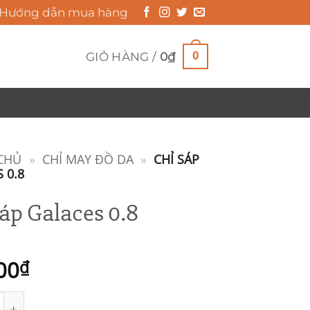
Hướng dẫn mua hàng
0
GIỎ HÀNG /
0
₫
CHỦ
»
CHỈ MAY ĐỒ DA
»
CHỈ SÁP
 0.8
Sáp Galaces 0.8
00
₫
 Galaces 0.8 số lượng