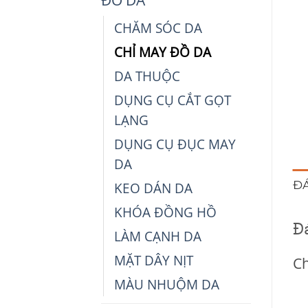
CHĂM SÓC DA
CHỈ MAY ĐỒ DA
DA THUỘC
DỤNG CỤ CẮT GỌT
LẠNG
DỤNG CỤ ĐỤC MAY
DA
ĐÁ
KEO DÁN DA
KHÓA ĐỒNG HỒ
Đ
LÀM CẠNH DA
MẶT DÂY NỊT
Ch
MÀU NHUỘM DA