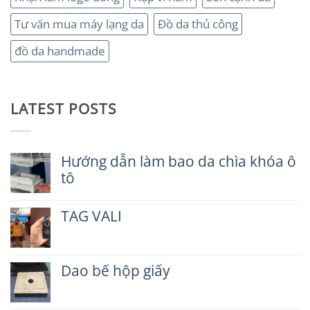
Tư vấn mua máy lạng da
Đồ da thủ công
đồ da handmade
LATEST POSTS
Hướng dẫn làm bao da chìa khóa ô
tô
Không
có
TAG VALI
bình
luận
Không
ở
có
Hướng
bình
dẫn
Dao bế hộp giấy
luận
làm
ở
Không
bao
TAG
có
da
VALI