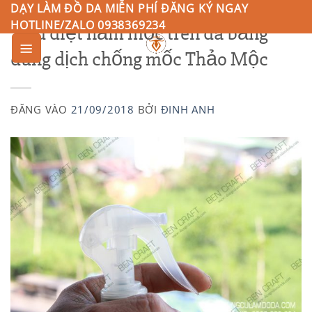
Bỏ
DẠY LÀM ĐỒ DA MIỄN PHÍ ĐĂNG KÝ NGAY
HOTLINE/ZALO 0938369234
Tiêu diệt nấm mốc trên da bằng
qua
nội
dung dịch chống mốc Thảo Mộc
0
dung
ĐĂNG VÀO
21/09/2018
BỞI
ĐINH ANH