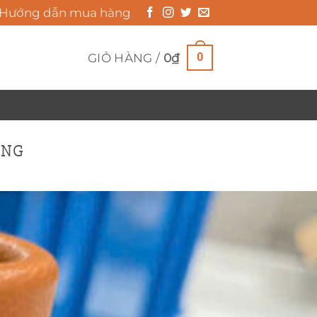
Hướng dẫn mua hàng
0
GIỎ HÀNG /
0
₫
ỘNG