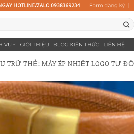
NGAY HOTLINE/ZALO 0938369234
Form đăng ký
H VỤ
GIỚI THIỆU
BLOG KIẾN THỨC
LIÊN HỆ
U TRỮ THẺ:
MÁY ÉP NHIỆT LOGO TỰ Đ