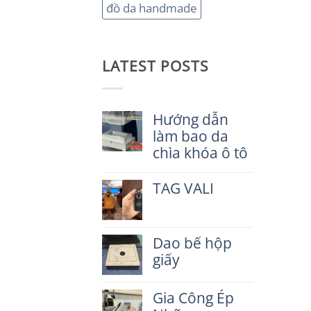
đồ da handmade
LATEST POSTS
Hướng dẫn
làm bao da
chìa khóa ô tô
Không
có
TAG VALI
bình
luận
Không
ở
có
Hướng
bình
dẫn
Dao bế hộp
luận
làm
ở
giấy
bao
TAG
da
VALI
Không
chìa
có
Gia Công Ép
khóa
bình
ô