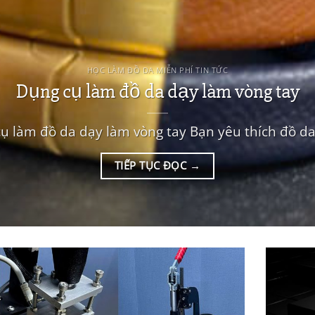
HỌC LÀM ĐỒ DA MIỄN PHÍ TIN TỨC
Dụng cụ làm đồ da dạy làm vòng tay
ụ làm đồ da dạy làm vòng tay Bạn yêu thích đồ da,
TIẾP TỤC ĐỌC
→