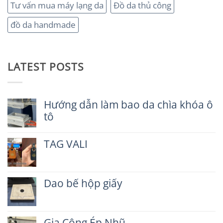
Tư vấn mua máy lạng da
Đồ da thủ công
đồ da handmade
LATEST POSTS
Hướng dẫn làm bao da chìa khóa ô
tô
Không
có
TAG VALI
bình
luận
Không
ở
có
Hướng
bình
dẫn
Dao bế hộp giấy
luận
làm
ở
Không
bao
TAG
có
da
VALI
bình
chìa
Gia Công Ép Nhũ
luận
khóa