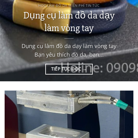
HỌC LÀM ĐỒ DA MIỄN PHÍ TIN TỨC
Dụng cụ làm đồ da dạy
làm vòng tay
Dụng cụ làm đồ da dạy làm vòng tay
Bạn yêu thích đồ da, bạn...
TIẾP TỤC ĐỌC
→