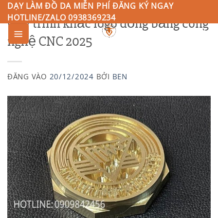
Bỏ
DẠY LÀM ĐỒ DA MIỄN PHÍ ĐĂNG KÝ NGAY
HOTLINE/ZALO 0938369234
Quy trình khắc logo đồng bằng công
qua
nội
nghệ CNC 2025
0
dung
ĐĂNG VÀO
20/12/2024
BỞI
BEN