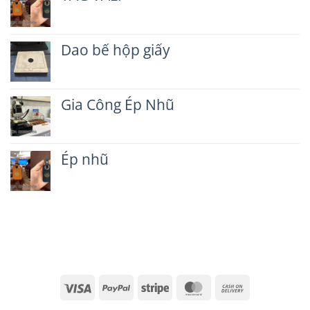
luận
Không
ở
có
Hướng
bình
dẫn
Dao bế hộp giấy
luận
làm
ở
Không
bao
TAG
có
da
VALI
bình
chìa
Gia Công Ép Nhũ
luận
khóa
ở
ô
Không
Dao
tô
có
bế
bình
hộp
Ép nhũ
luận
giấy
ở
Không
Gia
có
Công
bình
Ép
luận
Nhũ
ở
Ép
nhũ
Visa
PayPal
Stripe
MasterCard
Cash
On