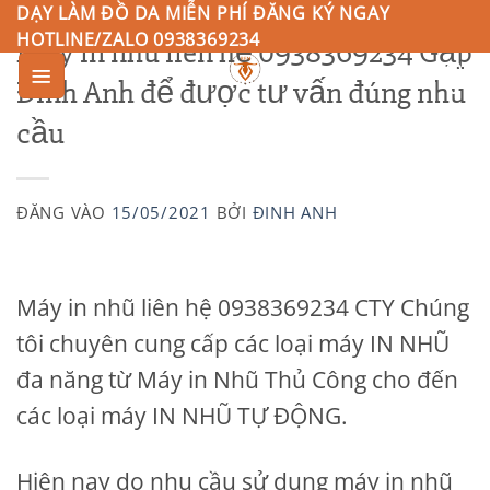
Bỏ
DẠY LÀM ĐỒ DA MIỄN PHÍ ĐĂNG KÝ NGAY
HOTLINE/ZALO 0938369234
Máy in nhũ liên hệ 0938369234 Gặp
qua
nội
Đinh Anh để được tư vấn đúng nhu
0
dung
cầu
ĐĂNG VÀO
15/05/2021
BỞI
ĐINH ANH
Máy in nhũ liên hệ 0938369234 CTY Chúng
tôi chuyên cung cấp các loại máy IN NHŨ
đa năng từ Máy in Nhũ Thủ Công cho đến
các loại máy IN NHŨ TỰ ĐỘNG.
Hiện nay do nhu cầu sử dụng máy in nhũ