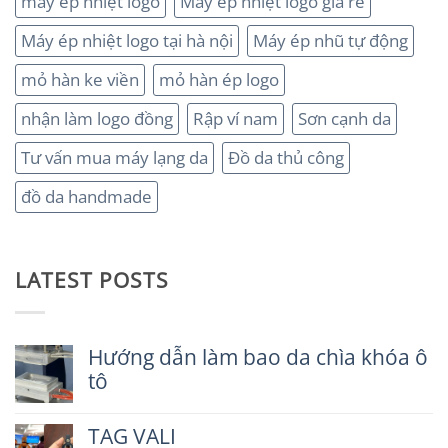
máy ép nhiệt logo
Máy ép nhiệt logo giá rẻ
Máy ép nhiệt logo tại hà nội
Máy ép nhũ tự động
mỏ hàn ke viền
mỏ hàn ép logo
nhận làm logo đồng
Rập ví nam
Sơn cạnh da
Tư vấn mua máy lạng da
Đồ da thủ công
đồ da handmade
LATEST POSTS
Hướng dẫn làm bao da chìa khóa ô
tô
Không
có
TAG VALI
bình