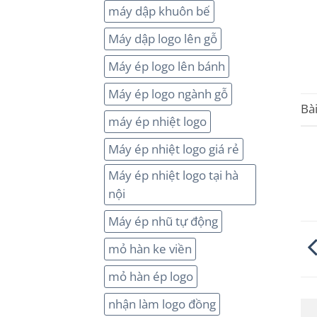
máy dập khuôn bế
Máy dập logo lên gỗ
Máy ép logo lên bánh
Máy ép logo ngành gỗ
Bà
máy ép nhiệt logo
Máy ép nhiệt logo giá rẻ
Máy ép nhiệt logo tại hà
nội
Máy ép nhũ tự động
mỏ hàn ke viền
mỏ hàn ép logo
nhận làm logo đồng