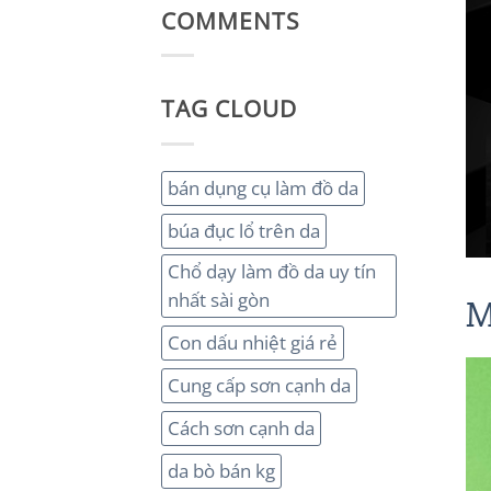
COMMENTS
TAG CLOUD
bán dụng cụ làm đồ da
búa đục lổ trên da
Chổ dạy làm đồ da uy tín
nhất sài gòn
M
Con dấu nhiệt giá rẻ
Cung cấp sơn cạnh da
Cách sơn cạnh da
da bò bán kg