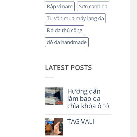
Rập ví nam
Sơn cạnh da
Tư vấn mua máy lạng da
Đồ da thủ công
đồ da handmade
LATEST POSTS
Hướng dẫn
làm bao da
chìa khóa ô tô
Không
có
TAG VALI
bình
luận
Không
ở
có