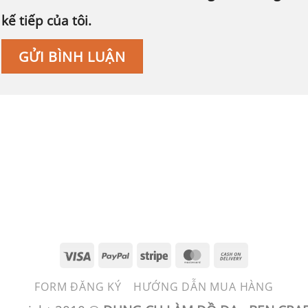
kế tiếp của tôi.
Visa
PayPal
Stripe
MasterCard
Cash
On
FORM ĐĂNG KÝ
HƯỚNG DẪN MUA HÀNG
Delivery