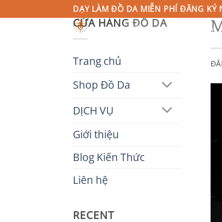
Bỏ
DẠY LÀM ĐỒ DA MIỄN PHÍ ĐĂNG KÝ 
M
CỬA HÀNG ĐỒ DA
qua
Tìm
kiếm:
nội
TRANG CHỦ
SHOP ĐỒ DA
DỊC
dung
Trang chủ
ĐĂ
Shop Đồ Da
DỊCH VỤ
Giới thiệu
Blog Kiến Thức
Liên hệ
RECENT