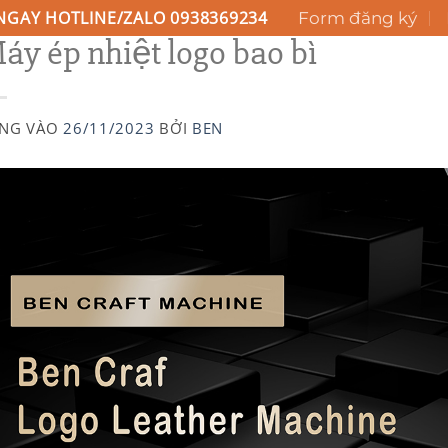
NGAY HOTLINE/ZALO 0938369234
Form đăng ký
áy ép nhiệt logo bao bì
H VỤ
GIỚI THIỆU
BLOG KIẾN THỨC
LIÊN HỆ
NG VÀO
26/11/2023
BỞI
BEN