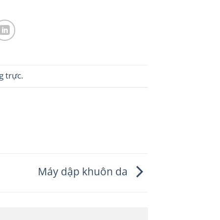
g trực
.
Máy dập khuôn da