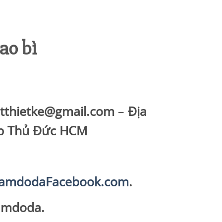
ao bì
atthietke@gmail.com
–
Địa
Tp Thủ Đức HCM
ulamdodaFacebook.com
.
amdoda.