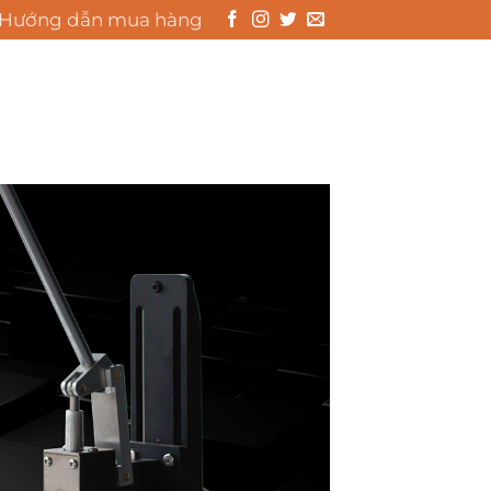
Hướng dẫn mua hàng
0
GIỎ HÀNG /
0
₫