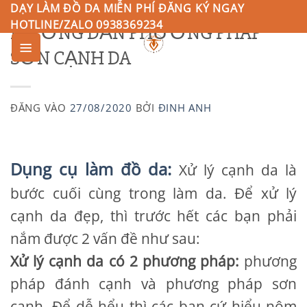
Bỏ
DẠY LÀM ĐỒ DA MIỄN PHÍ ĐĂNG KÝ NGAY
HOTLINE/ZALO 0938369234
HƯỚNG DẪN PHƯƠNG PHÁP
qua
nội
SƠN CẠNH DA
0
dung
ĐĂNG VÀO
27/08/2020
BỞI
ĐINH ANH
Dụng cụ làm đồ da:
Xử lý cạnh da là
bước cuối cùng trong làm da. Để xử lý
cạnh da đẹp, thì trước hết các bạn phải
nắm được 2 vấn đề như sau:
Xử lý cạnh da có 2 phương pháp:
phương
pháp đánh cạnh và phương pháp sơn
cạnh. Để dễ hểu thì các bạn cứ hiểu nôm