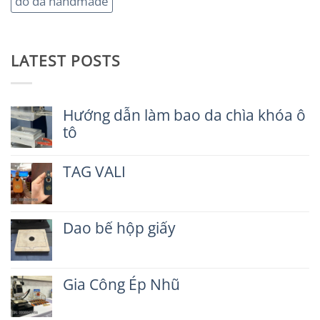
đồ da handmade
LATEST POSTS
Hướng dẫn làm bao da chìa khóa ô
tô
Không
có
TAG VALI
bình
luận
Không
ở
có
Hướng
bình
dẫn
Dao bế hộp giấy
luận
làm
ở
Không
bao
TAG
có
da
VALI
bình
chìa
Gia Công Ép Nhũ
luận
khóa
ở
ô
Không
Dao
tô
có
bế