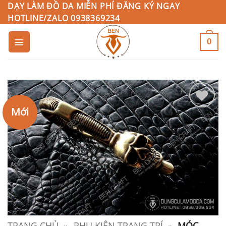
Bỏ
DẠY LÀM ĐỒ DA MIỄN PHÍ ĐĂNG KÝ NGAY
HOTLINE/ZALO 0938369234
qua
nội
0
dung
Mới
Add to
Wishlist
TRANG CHỦ
»
PHỤ KIỆN TRANG TRÍ
»
MÓC