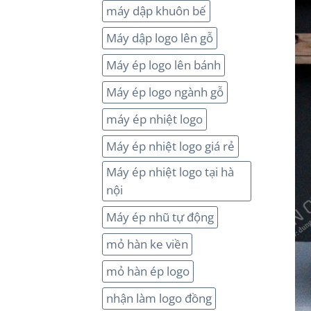
máy dập khuôn bế
Máy dập logo lên gỗ
Máy ép logo lên bánh
Máy ép logo ngành gỗ
máy ép nhiệt logo
Máy ép nhiệt logo giá rẻ
Máy ép nhiệt logo tại hà
nội
Máy ép nhũ tự động
mỏ hàn ke viền
mỏ hàn ép logo
nhận làm logo đồng