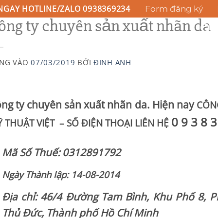
NGAY HOTLINE/ZALO 0938369234
Form đăng ký
ông ty chuyên sản xuất nhãn da
H VỤ
GIỚI THIỆU
BLOG KIẾN THỨC
LIÊN HỆ
NG VÀO
07/03/2019
BỞI
ĐINH ANH
ng ty chuyên sản xuất nhãn da. Hiện nay
CÔN
0 9 3 8 3
 THUẬT VIỆT – SỐ ĐIỆN THOẠI LIÊN HỆ
Mã Số Thuế: 0312891792
Ngày Thành lập: 14-08-2014
Địa chỉ: 46/4 Đường Tam Bình, Khu Phố 8, 
Thủ Đức, Thành phố Hồ Chí Minh