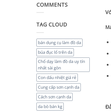
COMMENTS
Vớ
TAG CLOUD
Má
bán dụng cụ làm đồ da
búa đục lổ trên da
Chổ dạy làm đồ da uy tín
nhất sài gòn
Con dấu nhiệt giá rẻ
Cung cấp sơn cạnh da
Cách sơn cạnh da
Đả
da bò bán kg