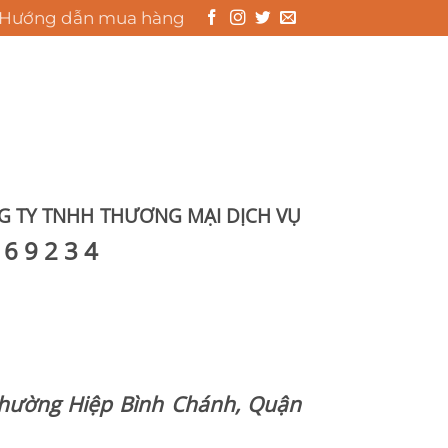
Hướng dẫn mua hàng
0
GIỎ HÀNG /
0
₫
G TY TNHH THƯƠNG MẠI DỊCH VỤ
 6 9 2 3 4
Phường Hiệp Bình Chánh, Quận