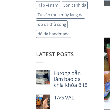
Rập ví nam
Sơn cạnh da
Tư vấn mua máy lạng da
Đồ da thủ công
đồ da handmade
LATEST POSTS
Hướng dẫn
làm bao da
chìa khóa ô tô
Không
có
TAG VALI
bình
luận
Không
ở
có