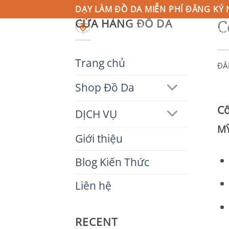
Bỏ
DẠY LÀM ĐỒ DA MIỄN PHÍ ĐĂNG KÝ 
C
CỬA HÀNG ĐỒ DA
qua
Tìm
kiếm:
nội
TRANG CHỦ
SHOP ĐỒ DA
DỊC
dung
Trang chủ
ĐĂ
Shop Đồ Da
Cô
DỊCH VỤ
MỸ
Giới thiệu
Blog Kiến Thức
Liên hệ
RECENT