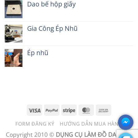
dẫn
Dao bế hộp giấy
luận
làm
ở
Không
bao
TAG
có
da
VALI
bình
chìa
Gia Công Ép Nhũ
luận
khóa
ở
ô
Không
Dao
tô
có
bế
bình
hộp
Ép nhũ
luận
giấy
ở
Không
Gia
có
Công
bình
Ép
luận
Nhũ
ở
Ép
nhũ
Visa
PayPal
Stripe
MasterCard
Cash
On
FORM ĐĂNG KÝ
HƯỚNG DẪN MUA HÀNG
Delivery
Copyright 2010 ©
DỤNG CỤ LÀM ĐỒ DA - BEN