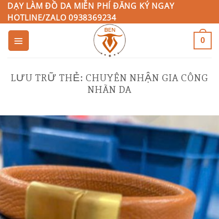
Bỏ
DẠY LÀM ĐỒ DA MIỄN PHÍ ĐĂNG KÝ NGAY
HOTLINE/ZALO 0938369234
qua
nội
0
dung
LƯU TRỮ THẺ:
CHUYÊN NHẬN GIA CÔNG
NHÃN DA