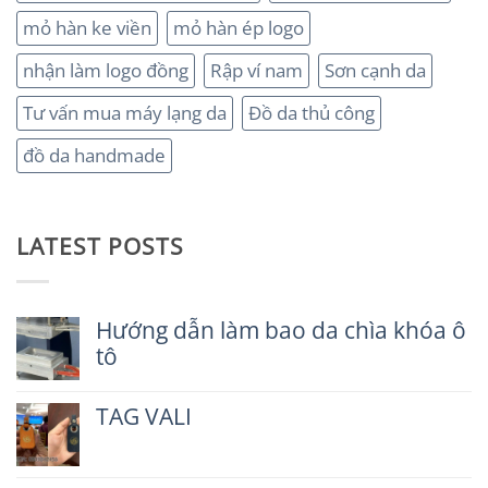
mỏ hàn ke viền
mỏ hàn ép logo
nhận làm logo đồng
Rập ví nam
Sơn cạnh da
Tư vấn mua máy lạng da
Đồ da thủ công
đồ da handmade
LATEST POSTS
Hướng dẫn làm bao da chìa khóa ô
tô
Không
có
TAG VALI
bình
luận
Không
ở
có
Hướng
bình