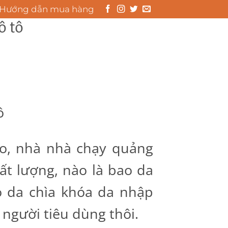
Hướng dẫn mua hàng
ô tô
0
GIỎ HÀNG /
0
₫
ô
áo, nhà nhà chạy quảng
ất lượng, nào là bao da
o da chìa khóa da nhập
 người tiêu dùng thôi.