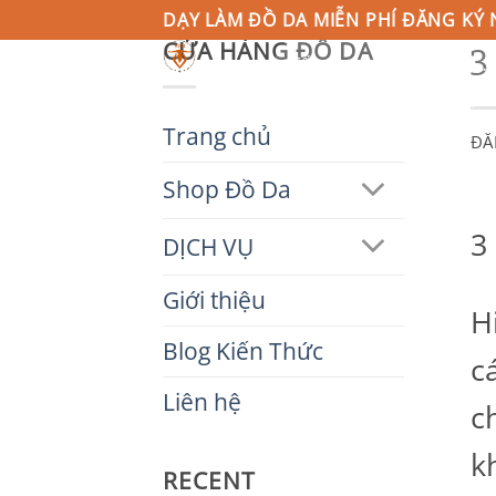
Bỏ
DẠY LÀM ĐỒ DA MIỄN PHÍ ĐĂNG KÝ 
3
CỬA HÀNG ĐỒ DA
qua
Tìm
kiếm:
nội
TRANG CHỦ
SHOP ĐỒ DA
DỊC
dung
Trang chủ
ĐĂ
Shop Đồ Da
3
DỊCH VỤ
Giới thiệu
H
Blog Kiến Thức
c
Liên hệ
c
k
RECENT