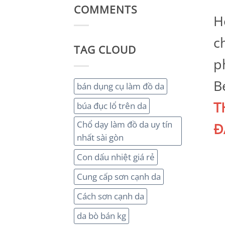
COMMENTS
H
c
TAG CLOUD
p
B
bán dụng cụ làm đồ da
T
búa đục lổ trên da
Chổ dạy làm đồ da uy tín
Đ
nhất sài gòn
Con dấu nhiệt giá rẻ
Cung cấp sơn cạnh da
Cách sơn cạnh da
da bò bán kg