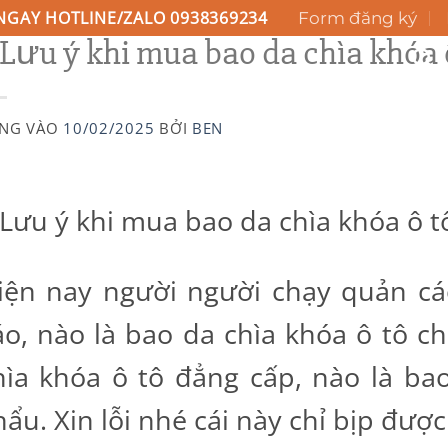
NGAY HOTLINE/ZALO 0938369234
Form đăng ký
 Lưu ý khi mua bao da chìa khóa 
H VỤ
GIỚI THIỆU
BLOG KIẾN THỨC
LIÊN HỆ
NG VÀO
10/02/2025
BỞI
BEN
 Lưu ý khi mua bao da chìa khóa ô t
iện nay người người chạy quản c
áo, nào là bao da chìa khóa ô tô ch
hìa khóa ô tô đẳng cấp, nào là ba
hẩu. Xin lỗi nhé cái này chỉ bịp được