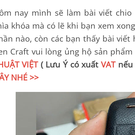
ôm nay mình sẽ làm bài viết chio 
hìa khóa mà có lẽ khi bạn xem xon
hần nào, còn các bạn thấy bài viết
en Craft vui lòng ủng hộ sản phẩm
HUẬT VIỆT
( Lưu Ý có xuất
VAT
nếu 
ÂY NHÉ >>