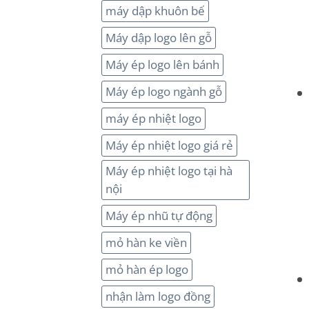
máy dập khuôn bế
Máy dập logo lên gỗ
Máy ép logo lên bánh
Máy ép logo ngành gỗ
máy ép nhiệt logo
Máy ép nhiệt logo giá rẻ
Máy ép nhiệt logo tại hà
nội
Máy ép nhũ tự động
mỏ hàn ke viền
mỏ hàn ép logo
nhận làm logo đồng