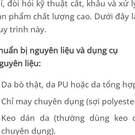
ỉ, đòi hỏi kỹ thuật cắt, khâu và xử 
ản phẩm chất lượng cao. Dưới đây là
uy trình này.
huẩn bị nguyên liệu và dụng cụ
guyên liệu:
Da bò thật, da PU hoặc da tổng hợp
Chỉ may chuyên dụng (sợi polyester, 
Keo dán da (thường dùng keo 
chuyên dụng).