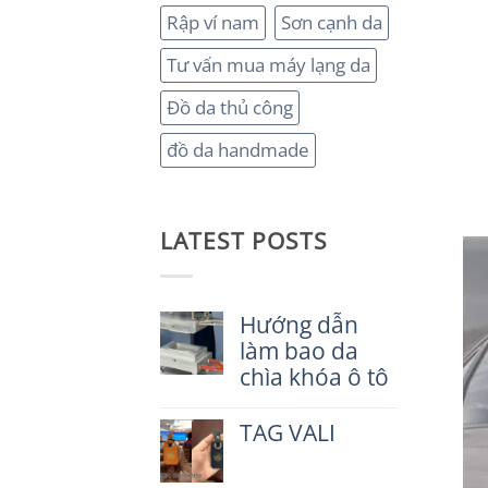
Rập ví nam
Sơn cạnh da
Tư vấn mua máy lạng da
Đồ da thủ công
đồ da handmade
LATEST POSTS
Hướng dẫn
làm bao da
chìa khóa ô tô
Không
có
TAG VALI
bình
luận
Không
ở
có