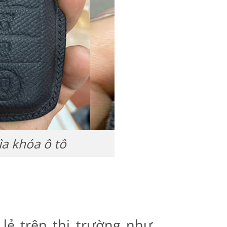
ìa khóa ô tô
 lẻ trên thị trường như