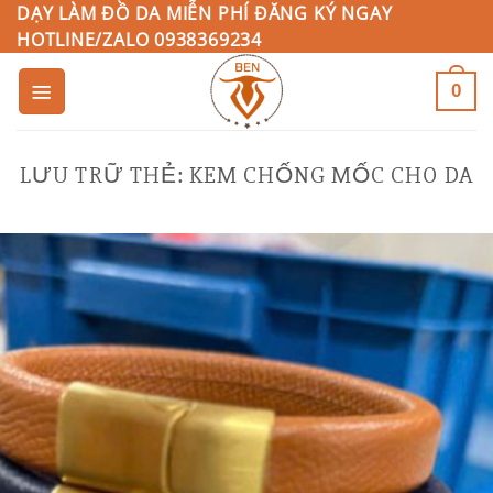
Bỏ
DẠY LÀM ĐỒ DA MIỄN PHÍ ĐĂNG KÝ NGAY
HOTLINE/ZALO 0938369234
qua
nội
0
dung
LƯU TRỮ THẺ:
KEM CHỐNG MỐC CHO DA