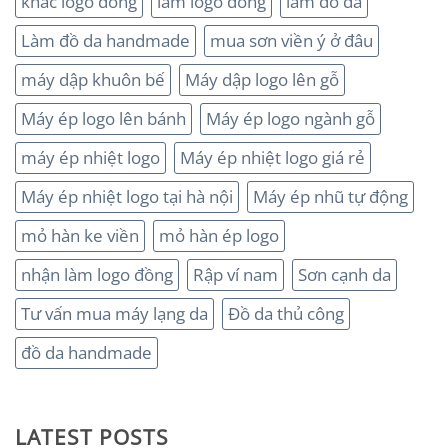
khắc logo đồng
làm logo đồng
làm đồ da
Làm đồ da handmade
mua sơn viền ý ở đâu
máy dập khuôn bế
Máy dập logo lên gỗ
Máy ép logo lên bánh
Máy ép logo ngành gỗ
máy ép nhiệt logo
Máy ép nhiệt logo giá rẻ
Máy ép nhiệt logo tại hà nội
Máy ép nhũ tự động
mỏ hàn ke viền
mỏ hàn ép logo
nhận làm logo đồng
Rập ví nam
Sơn cạnh da
Tư vấn mua máy lạng da
Đồ da thủ công
đồ da handmade
LATEST POSTS