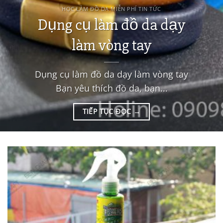
HỌC LÀM ĐỒ DA MIỄN PHÍ TIN TỨC
Dụng cụ làm đồ da dạy
làm vòng tay
Dụng cụ làm đồ da dạy làm vòng tay
Bạn yêu thích đồ da, bạn...
TIẾP TỤC ĐỌC
→