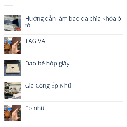
Hướng dẫn làm bao da chìa khóa ô
tô
Không
có
TAG VALI
bình
luận
Không
ở
có
Hướng
bình
dẫn
Dao bế hộp giấy
luận
làm
ở
Không
bao
TAG
có
da
VALI
bình
chìa
Gia Công Ép Nhũ
luận
khóa
ở
ô
Không
Dao
tô
có
bế
bình
hộp
Ép nhũ
luận
giấy
ở
Không
Gia
có
Công
bình
Ép