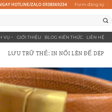
NGAY HOTLINE/ZALO 0938369234
Form đăng ký
H VỤ
GIỚI THIỆU
BLOG KIẾN THỨC
LIÊN HỆ
LƯU TRỮ THẺ:
IN NỔI LÊN ĐẾ DÉP