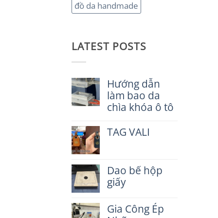
đồ da handmade
LATEST POSTS
Hướng dẫn
làm bao da
chìa khóa ô tô
Không
có
TAG VALI
bình
luận
Không
ở
có
Hướng
bình
dẫn
Dao bế hộp
luận
làm
ở
giấy
bao
TAG
da
VALI
Không
chìa
có
Gia Công Ép
khóa
bình
ô