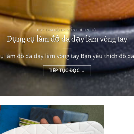
HỌC LÀM ĐỒ DA MIỄN PHÍ TIN TỨC
Dụng cụ làm đồ da dạy làm vòng tay
ụ làm đồ da dạy làm vòng tay Bạn yêu thích đồ da,
TIẾP TỤC ĐỌC
→