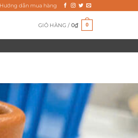
Hướng dẫn mua hàng
0
GIỎ HÀNG /
0
₫