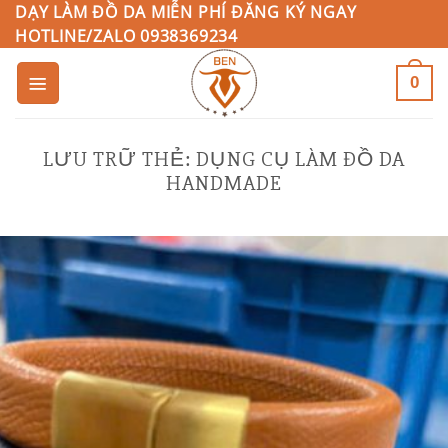
Bỏ
DẠY LÀM ĐỒ DA MIỄN PHÍ ĐĂNG KÝ NGAY
HOTLINE/ZALO 0938369234
qua
nội
0
dung
LƯU TRỮ THẺ:
DỤNG CỤ LÀM ĐỒ DA
HANDMADE