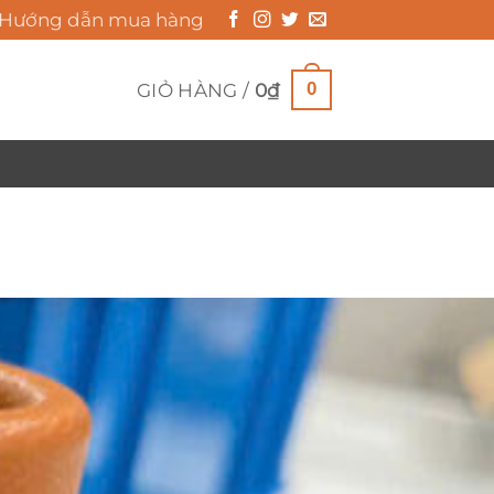
Hướng dẫn mua hàng
0
GIỎ HÀNG /
0
₫