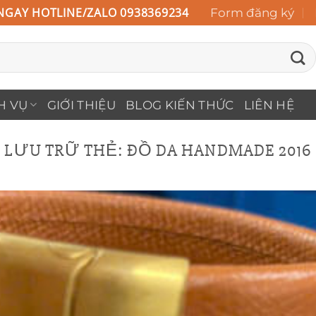
NGAY HOTLINE/ZALO 0938369234
Form đăng ký
H VỤ
GIỚI THIỆU
BLOG KIẾN THỨC
LIÊN HỆ
LƯU TRỮ THẺ:
ĐỒ DA HANDMADE 2016