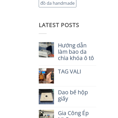
đồ da handmade
LATEST POSTS
Hướng dẫn
làm bao da
chìa khóa ô tô
Không
có
TAG VALI
bình
luận
Không
ở
có
Hướng
bình
dẫn
Dao bế hộp
luận
làm
ở
giấy
bao
TAG
da
VALI
Không
chìa
có
Gia Công Ép
khóa
bình
ô