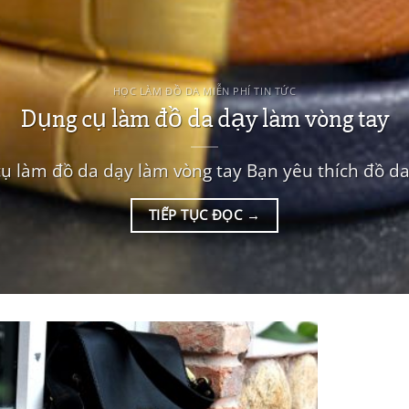
HỌC LÀM ĐỒ DA MIỄN PHÍ TIN TỨC
Dụng cụ làm đồ da dạy làm vòng tay
ụ làm đồ da dạy làm vòng tay Bạn yêu thích đồ da,
TIẾP TỤC ĐỌC
→