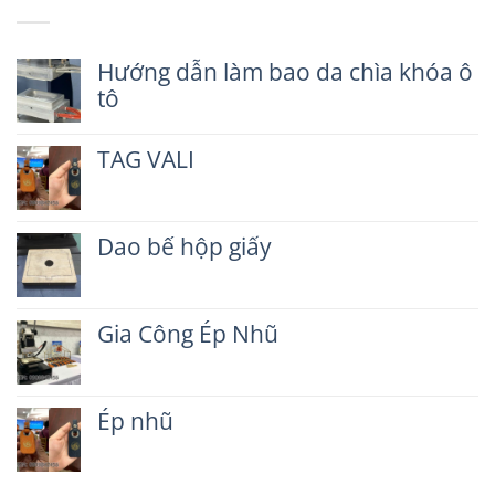
Hướng dẫn làm bao da chìa khóa ô
tô
Không
có
TAG VALI
bình
luận
Không
ở
có
Hướng
bình
dẫn
Dao bế hộp giấy
luận
làm
ở
Không
bao
TAG
có
da
VALI
bình
chìa
Gia Công Ép Nhũ
luận
khóa
ở
ô
Không
Dao
tô
có
bế
bình
hộp
Ép nhũ
luận
giấy
ở
Không
Gia
có
Công
bình
Ép