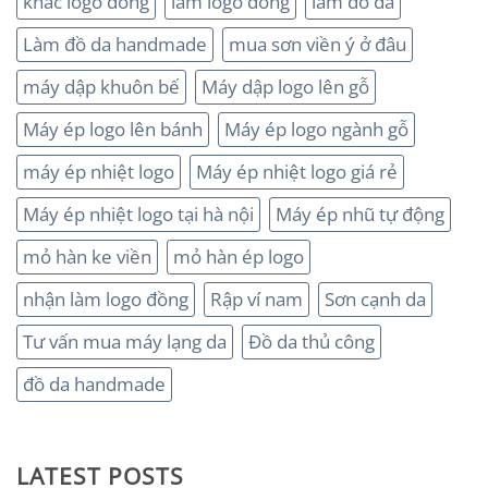
khắc logo đồng
làm logo đồng
làm đồ da
Làm đồ da handmade
mua sơn viền ý ở đâu
máy dập khuôn bế
Máy dập logo lên gỗ
Máy ép logo lên bánh
Máy ép logo ngành gỗ
máy ép nhiệt logo
Máy ép nhiệt logo giá rẻ
Máy ép nhiệt logo tại hà nội
Máy ép nhũ tự động
mỏ hàn ke viền
mỏ hàn ép logo
nhận làm logo đồng
Rập ví nam
Sơn cạnh da
Tư vấn mua máy lạng da
Đồ da thủ công
đồ da handmade
LATEST POSTS