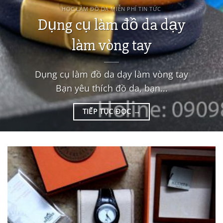
HỌC LÀM ĐỒ DA MIỄN PHÍ TIN TỨC
Dụng cụ làm đồ da dạy
làm vòng tay
Dụng cụ làm đồ da dạy làm vòng tay
Bạn yêu thích đồ da, bạn...
TIẾP TỤC ĐỌC
→