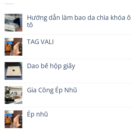
Hướng dẫn làm bao da chìa khóa ô
tô
Không
có
TAG VALI
bình
luận
Không
ở
có
Hướng
bình
dẫn
Dao bế hộp giấy
luận
làm
ở
Không
bao
TAG
có
da
VALI
bình
chìa
Gia Công Ép Nhũ
luận
khóa
ở
ô
Không
Dao
tô
có
bế
bình
hộp
Ép nhũ
luận
giấy
ở
Không
Gia
có
Công
bình
Ép