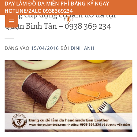
Bỏ
DẠY LÀM ĐỒ DA MIỄN PHÍ ĐĂNG KÝ NGAY
HOTLINE/ZALO 0938369234
Cung cấp dụng cụ làm đồ da tại
qua
nội
Quận Bình Tân – 0938 369 234
0
dung
ĐĂNG VÀO
15/04/2016
BỞI
ĐINH ANH