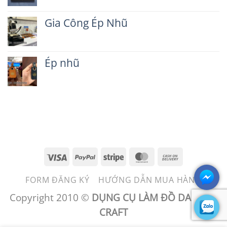
có
da
VALI
bình
chìa
Gia Công Ép Nhũ
luận
khóa
ở
ô
Không
Dao
tô
có
bế
bình
hộp
Ép nhũ
luận
giấy
ở
Không
Gia
có
Công
bình
Ép
luận
Nhũ
ở
Ép
nhũ
Visa
PayPal
Stripe
MasterCard
Cash
On
FORM ĐĂNG KÝ
HƯỚNG DẪN MUA HÀNG
Delivery
Copyright 2010 ©
DỤNG CỤ LÀM ĐỒ DA - BEN
CRAFT