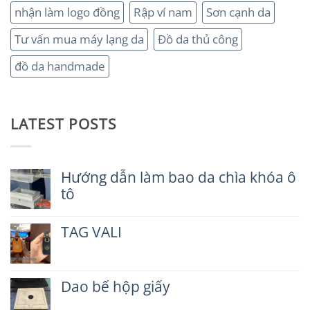
nhận làm logo đồng
Rập ví nam
Sơn cạnh da
Tư vấn mua máy lạng da
Đồ da thủ công
đồ da handmade
LATEST POSTS
Hướng dẫn làm bao da chìa khóa ô
tô
Không
có
TAG VALI
bình
luận
Không
ở
có
Hướng
bình
dẫn
Dao bế hộp giấy
luận
làm
ở
Không
bao
TAG