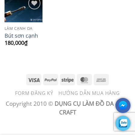
Add to
Wishlist
LÀM CẠNH DA
Bút sơn cạnh
180,000
₫
Visa
PayPal
Stripe
MasterCard
Cash
On
FORM ĐĂNG KÝ
HƯỚNG DẪN MUA HÀNG
Delivery
Copyright 2010 ©
DỤNG CỤ LÀM ĐỒ DA - BEN
CRAFT