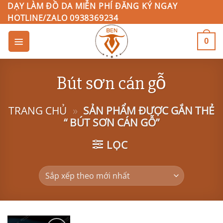
Bỏ
DẠY LÀM ĐỒ DA MIỄN PHÍ ĐĂNG KÝ NGAY
HOTLINE/ZALO 0938369234
qua
nội
0
dung
Bút sơn cán gỗ
TRANG CHỦ
»
SẢN PHẨM ĐƯỢC GẮN THẺ
“ BÚT SƠN CÁN GỖ”
LỌC