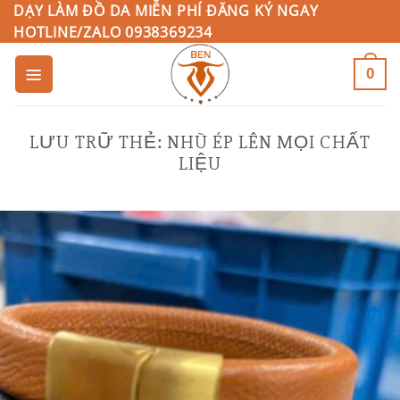
Bỏ
DẠY LÀM ĐỒ DA MIỄN PHÍ ĐĂNG KÝ NGAY
HOTLINE/ZALO 0938369234
qua
nội
0
dung
LƯU TRỮ THẺ:
NHŨ ÉP LÊN MỌI CHẤT
LIỆU