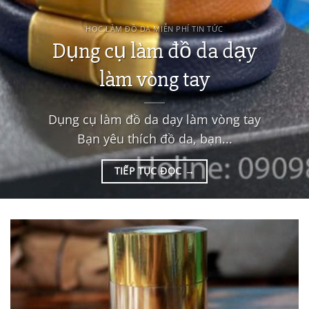
HỌC LÀM ĐỒ DA MIỄN PHÍ TIN TỨC
Dụng cụ làm đồ da dạy
làm vòng tay
Dụng cụ làm đồ da dạy làm vòng tay
Bạn yêu thích đồ da, bạn...
TIẾP TỤC ĐỌC
→