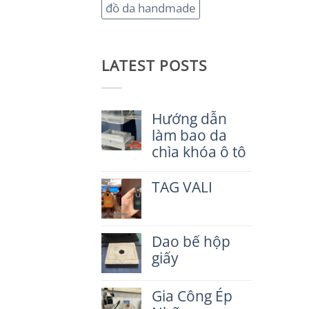
đồ da handmade
LATEST POSTS
Hướng dẫn
làm bao da
chìa khóa ô tô
Không
có
TAG VALI
bình
luận
Không
ở
có
Hướng
bình
dẫn
Dao bế hộp
luận
làm
ở
giấy
bao
TAG
da
VALI
Không
chìa
có
Gia Công Ép
khóa
bình
ô