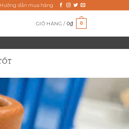
Hướng dẫn mua hàng
0
GIỎ HÀNG /
0
₫
 TỐT