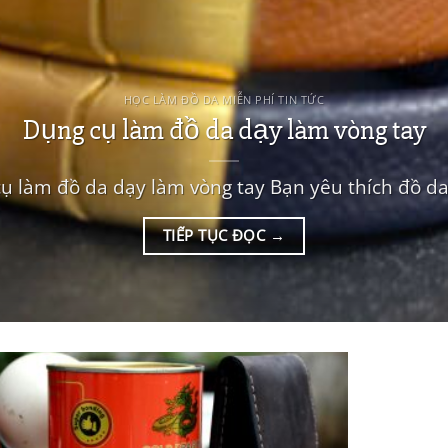
HỌC LÀM ĐỒ DA MIỄN PHÍ TIN TỨC
Dụng cụ làm đồ da dạy làm vòng tay
ụ làm đồ da dạy làm vòng tay Bạn yêu thích đồ da,
TIẾP TỤC ĐỌC
→