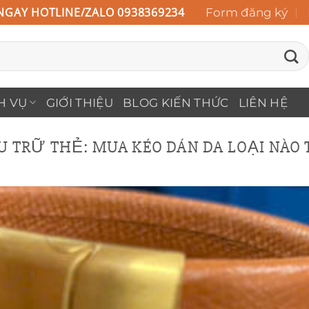
NGAY HOTLINE/ZALO 0938369234
Form đăng ký
H VỤ
GIỚI THIỆU
BLOG KIẾN THỨC
LIÊN HỆ
U TRỮ THẺ:
MUA KÉO DÁN DA LOẠI NÀO