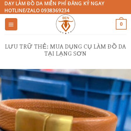
Bỏ
DẠY LÀM ĐỒ DA MIỄN PHÍ ĐĂNG KÝ NGAY
HOTLINE/ZALO 0938369234
qua
nội
0
dung
LƯU TRỮ THẺ:
MUA DỤNG CỤ LÀM ĐỒ DA
TẠI LẠNG SƠN