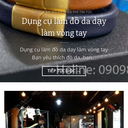
HỌC LÀM ĐỒ DA MIỄN PHÍ TIN TỨC
Dụng cụ làm đồ da dạy
làm vòng tay
Dụng cụ làm đồ da dạy làm vòng tay
Bạn yêu thích đồ da, bạn...
TIẾP TỤC ĐỌC
→