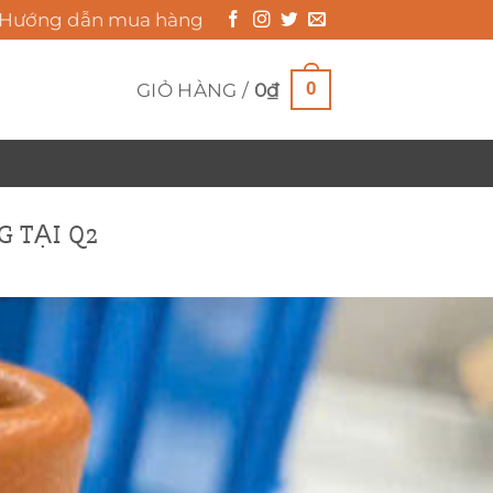
Hướng dẫn mua hàng
0
GIỎ HÀNG /
0
₫
 TẠI Q2