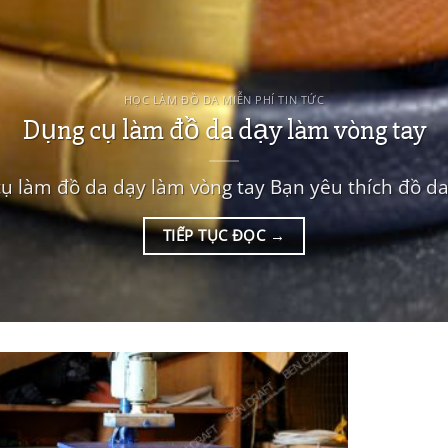
HỌC LÀM ĐỒ DA MIỄN PHÍ TIN TỨC
Dụng cụ làm đồ da dạy làm vòng tay
ụ làm đồ da dạy làm vòng tay Bạn yêu thích đồ da,
TIẾP TỤC ĐỌC
→