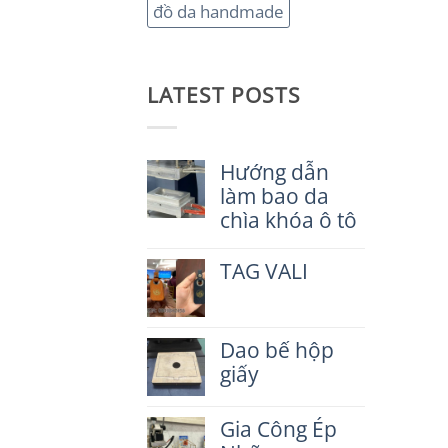
đồ da handmade
LATEST POSTS
Hướng dẫn
làm bao da
chìa khóa ô tô
Không
có
TAG VALI
bình
luận
Không
ở
có
Hướng
bình
dẫn
Dao bế hộp
luận
làm
ở
giấy
bao
TAG
da
VALI
Không
chìa
có
Gia Công Ép
khóa
bình
ô