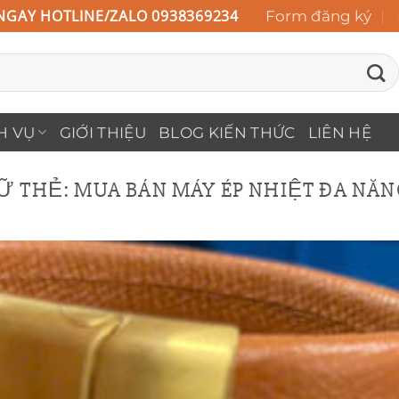
NGAY HOTLINE/ZALO 0938369234
Form đăng ký
H VỤ
GIỚI THIỆU
BLOG KIẾN THỨC
LIÊN HỆ
Ữ THẺ:
MUA BÁN MÁY ÉP NHIỆT ĐA NĂNG