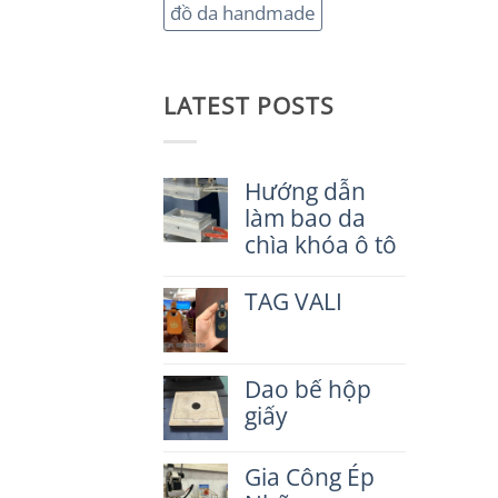
đồ da handmade
LATEST POSTS
Hướng dẫn
làm bao da
chìa khóa ô tô
Không
có
TAG VALI
bình
luận
Không
ở
có
Hướng
bình
dẫn
Dao bế hộp
luận
làm
ở
giấy
bao
TAG
da
VALI
Không
chìa
có
Gia Công Ép
khóa
bình
ô