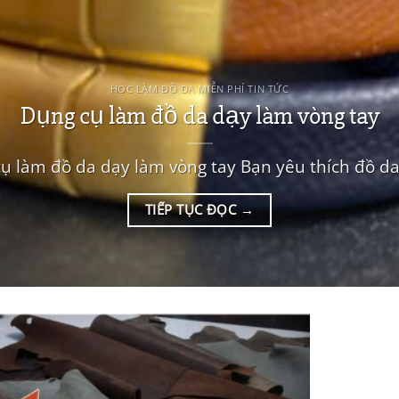
HỌC LÀM ĐỒ DA MIỄN PHÍ TIN TỨC
Dụng cụ làm đồ da dạy làm vòng tay
ụ làm đồ da dạy làm vòng tay Bạn yêu thích đồ da,
TIẾP TỤC ĐỌC
→