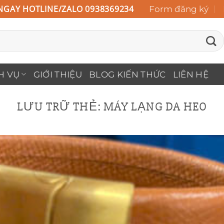
NGAY HOTLINE/ZALO 0938369234
Form đăng ký
H VỤ
GIỚI THIỆU
BLOG KIẾN THỨC
LIÊN HỆ
LƯU TRỮ THẺ:
MÁY LẠNG DA HEO