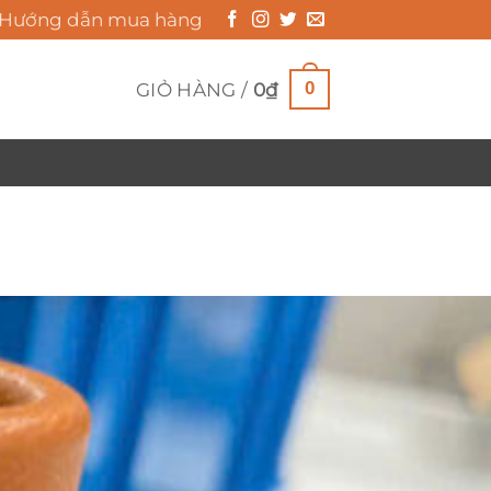
Hướng dẫn mua hàng
0
GIỎ HÀNG /
0
₫