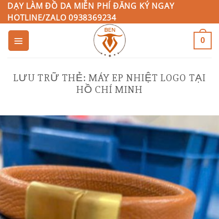
Bỏ
DẠY LÀM ĐỒ DA MIỄN PHÍ ĐĂNG KÝ NGAY
HOTLINE/ZALO 0938369234
qua
nội
0
dung
LƯU TRỮ THẺ:
MÁY EP NHIỆT LOGO TẠI
HỒ CHÍ MINH