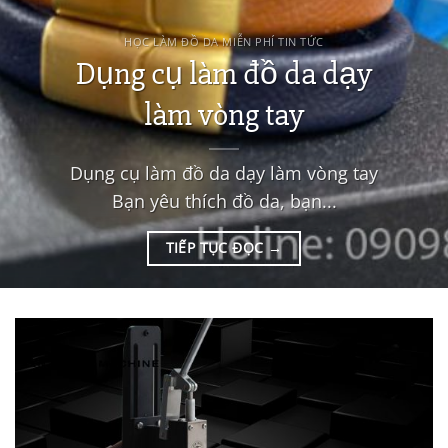
HỌC LÀM ĐỒ DA MIỄN PHÍ TIN TỨC
Dụng cụ làm đồ da dạy
làm vòng tay
Dụng cụ làm đồ da dạy làm vòng tay
Bạn yêu thích đồ da, bạn...
TIẾP TỤC ĐỌC
→