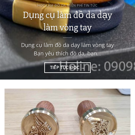
HỌC LÀM ĐỒ DA MIỄN PHÍ TIN TỨC
Dụng cụ làm đồ da dạy
làm vòng tay
Dụng cụ làm đồ da dạy làm vòng tay
Bạn yêu thích đồ da, bạn...
TIẾP TỤC ĐỌC
→