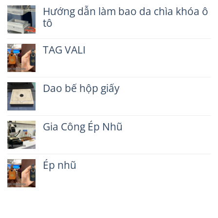
Hướng dẫn làm bao da chìa khóa ô
tô
Không
có
TAG VALI
bình
luận
Không
ở
có
Hướng
bình
dẫn
Dao bế hộp giấy
luận
làm
ở
Không
bao
TAG
có
da
VALI
bình
chìa
Gia Công Ép Nhũ
luận
khóa
ở
ô
Không
Dao
tô
có
bế
bình
hộp
Ép nhũ
luận
giấy
ở
Không
Gia
có
Công
bình
Ép
luận
Nhũ
ở
Ép