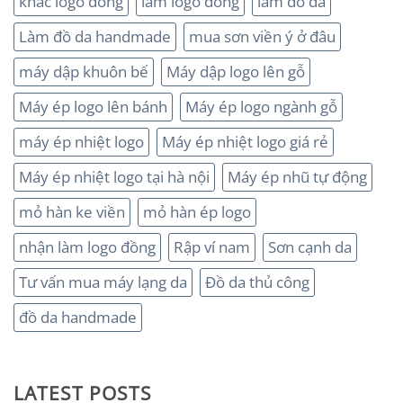
khắc logo đồng
làm logo đồng
làm đồ da
Làm đồ da handmade
mua sơn viền ý ở đâu
máy dập khuôn bế
Máy dập logo lên gỗ
Máy ép logo lên bánh
Máy ép logo ngành gỗ
máy ép nhiệt logo
Máy ép nhiệt logo giá rẻ
Máy ép nhiệt logo tại hà nội
Máy ép nhũ tự động
mỏ hàn ke viền
mỏ hàn ép logo
nhận làm logo đồng
Rập ví nam
Sơn cạnh da
Tư vấn mua máy lạng da
Đồ da thủ công
đồ da handmade
LATEST POSTS