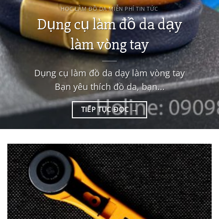
HỌC LÀM ĐỒ DA MIỄN PHÍ TIN TỨC
Dụng cụ làm đồ da dạy
làm vòng tay
Dụng cụ làm đồ da dạy làm vòng tay
Bạn yêu thích đồ da, bạn...
TIẾP TỤC ĐỌC
→