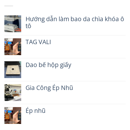
Hướng dẫn làm bao da chìa khóa ô
tô
Không
có
TAG VALI
bình
luận
Không
ở
có
Hướng
bình
dẫn
Dao bế hộp giấy
luận
làm
ở
Không
bao
TAG
có
da
VALI
bình
chìa
Gia Công Ép Nhũ
luận
khóa
ở
ô
Không
Dao
tô
có
bế
bình
hộp
Ép nhũ
luận
giấy
ở
Không
Gia
có
Công
bình
Ép