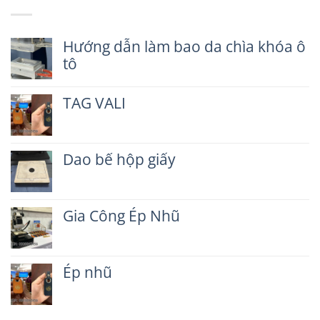
Hướng dẫn làm bao da chìa khóa ô
tô
Không
có
TAG VALI
bình
luận
Không
ở
có
Hướng
bình
dẫn
Dao bế hộp giấy
luận
làm
ở
Không
bao
TAG
có
da
VALI
bình
chìa
Gia Công Ép Nhũ
luận
khóa
ở
ô
Không
Dao
tô
có
bế
bình
hộp
Ép nhũ
luận
giấy
ở
Không
Gia
có
Công
bình
Ép