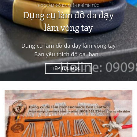
HỌC LÀM ĐỒ DA MIỄN PHÍ TIN TỨC
Dụng cụ làm đồ da dạy
làm vòng tay
Dụng cụ làm đồ da dạy làm vòng tay
Bạn yêu thích đồ da, bạn...
TIẾP TỤC ĐỌC
→