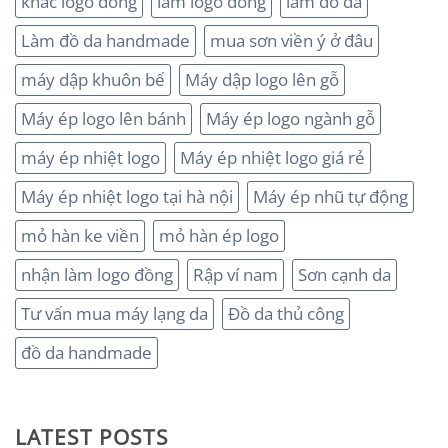
khắc logo đồng
làm logo đồng
làm đồ da
Làm đồ da handmade
mua sơn viền ý ở đâu
máy dập khuôn bế
Máy dập logo lên gỗ
Máy ép logo lên bánh
Máy ép logo ngành gỗ
máy ép nhiệt logo
Máy ép nhiệt logo giá rẻ
Máy ép nhiệt logo tại hà nội
Máy ép nhũ tự động
mỏ hàn ke viền
mỏ hàn ép logo
nhận làm logo đồng
Rập ví nam
Sơn cạnh da
Tư vấn mua máy lạng da
Đồ da thủ công
đồ da handmade
LATEST POSTS