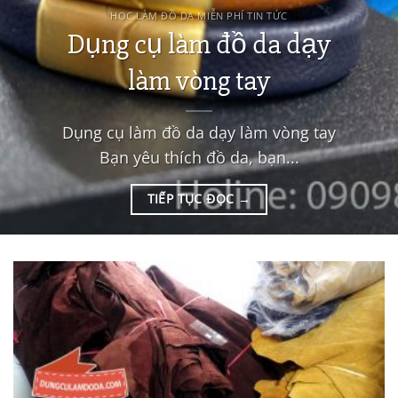
HỌC LÀM ĐỒ DA MIỄN PHÍ TIN TỨC
Dụng cụ làm đồ da dạy
làm vòng tay
Dụng cụ làm đồ da dạy làm vòng tay
Bạn yêu thích đồ da, bạn...
TIẾP TỤC ĐỌC
→