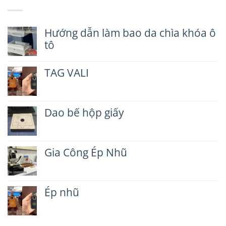
Hướng dẫn làm bao da chìa khóa ô
tô
Không
có
TAG VALI
bình
luận
Không
ở
có
Hướng
bình
dẫn
Dao bế hộp giấy
luận
làm
ở
Không
bao
TAG
có
da
VALI
bình
chìa
Gia Công Ép Nhũ
luận
khóa
ở
ô
Không
Dao
tô
có
bế
bình
hộp
Ép nhũ
luận
giấy
ở
Không
Gia
có
Công
bình
Ép