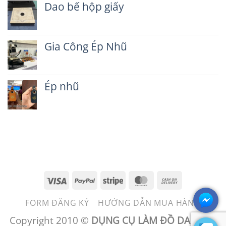
dẫn
Dao bế hộp giấy
luận
làm
ở
Không
bao
TAG
có
da
VALI
bình
chìa
Gia Công Ép Nhũ
luận
khóa
ở
ô
Không
Dao
tô
có
bế
bình
hộp
Ép nhũ
luận
giấy
ở
Không
Gia
có
Công
bình
Ép
luận
Nhũ
ở
Ép
nhũ
Visa
PayPal
Stripe
MasterCard
Cash
On
FORM ĐĂNG KÝ
HƯỚNG DẪN MUA HÀNG
Delivery
Copyright 2010 ©
DỤNG CỤ LÀM ĐỒ DA - BEN