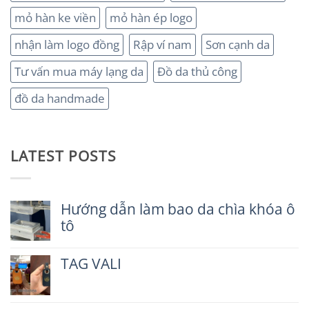
mỏ hàn ke viền
mỏ hàn ép logo
nhận làm logo đồng
Rập ví nam
Sơn cạnh da
Tư vấn mua máy lạng da
Đồ da thủ công
đồ da handmade
LATEST POSTS
Hướng dẫn làm bao da chìa khóa ô
tô
Không
có
TAG VALI
bình
luận
Không
ở
có
Hướng
bình