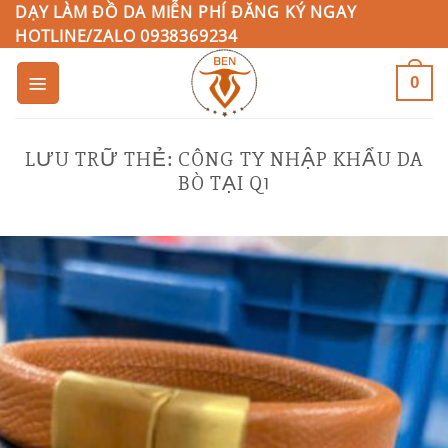
Bỏ
DẠY LÀM ĐỒ DA MIỄN PHÍ ĐĂNG KÝ NGAY
HOTLINE/ZALO 0938369234
qua
nội
0
dung
LƯU TRỮ THẺ:
CÔNG TY NHẬP KHẨU DA
BÒ TẠI Q1