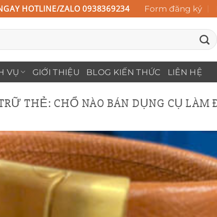
NGAY HOTLINE/ZALO 0938369234
Form đăng ký
H VỤ
GIỚI THIỆU
BLOG KIẾN THỨC
LIÊN HỆ
TRỮ THẺ:
CHỔ NÀO BÁN DỤNG CỤ LÀM 