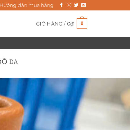
Hướng dẫn mua hàng
0
GIỎ HÀNG /
0
₫
ĐỒ DA