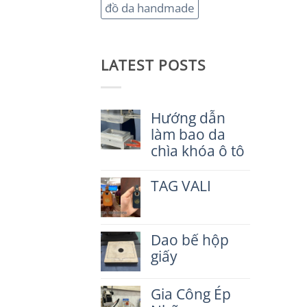
đồ da handmade
LATEST POSTS
Hướng dẫn
làm bao da
chìa khóa ô tô
Không
có
TAG VALI
bình
luận
Không
ở
có
Hướng
bình
dẫn
Dao bế hộp
luận
làm
ở
giấy
bao
TAG
da
VALI
Không
chìa
có
Gia Công Ép
khóa
bình
ô