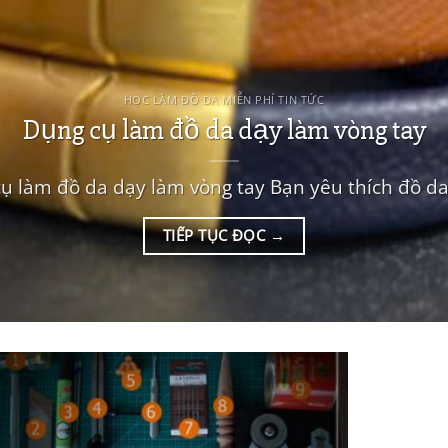
HỌC LÀM ĐỒ DA MIỄN PHÍ TIN TỨC
Dụng cụ làm đồ da dạy làm vòng tay
ụ làm đồ da dạy làm vòng tay Bạn yêu thích đồ da,
TIẾP TỤC ĐỌC
→