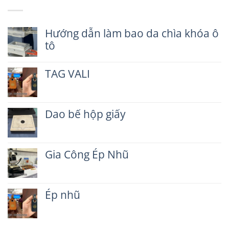
Hướng dẫn làm bao da chìa khóa ô
tô
Không
có
TAG VALI
bình
luận
Không
ở
có
Hướng
bình
dẫn
Dao bế hộp giấy
luận
làm
ở
Không
bao
TAG
có
da
VALI
bình
chìa
Gia Công Ép Nhũ
luận
khóa
ở
ô
Không
Dao
tô
có
bế
bình
hộp
Ép nhũ
luận
giấy
ở
Không
Gia
có
Công
bình
Ép