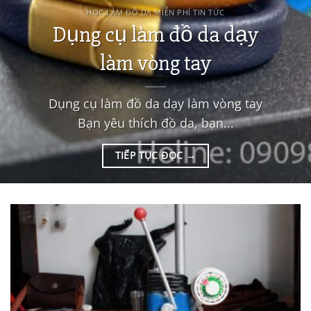
HỌC LÀM ĐỒ DA MIỄN PHÍ TIN TỨC
Dụng cụ làm đồ da dạy
làm vòng tay
Dụng cụ làm đồ da dạy làm vòng tay
Bạn yêu thích đồ da, bạn...
TIẾP TỤC ĐỌC
→