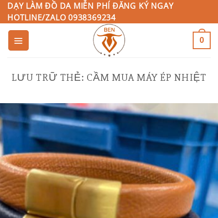
Bỏ
DẠY LÀM ĐỒ DA MIỄN PHÍ ĐĂNG KÝ NGAY
HOTLINE/ZALO 0938369234
qua
nội
0
dung
LƯU TRỮ THẺ:
CẦM MUA MÁY ÉP NHIỆT