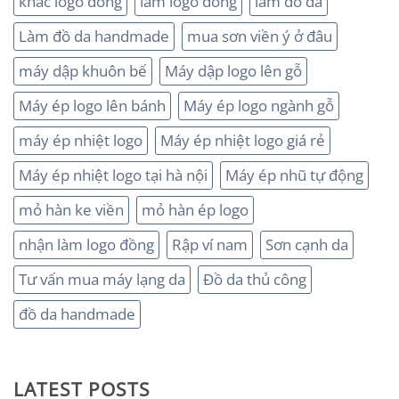
khắc logo đồng
làm logo đồng
làm đồ da
Làm đồ da handmade
mua sơn viền ý ở đâu
máy dập khuôn bế
Máy dập logo lên gỗ
Máy ép logo lên bánh
Máy ép logo ngành gỗ
máy ép nhiệt logo
Máy ép nhiệt logo giá rẻ
Máy ép nhiệt logo tại hà nội
Máy ép nhũ tự động
mỏ hàn ke viền
mỏ hàn ép logo
nhận làm logo đồng
Rập ví nam
Sơn cạnh da
Tư vấn mua máy lạng da
Đồ da thủ công
đồ da handmade
LATEST POSTS