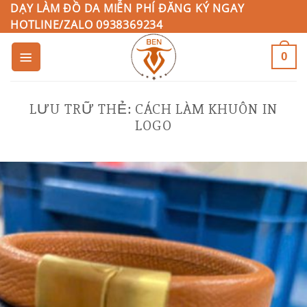
Bỏ
DẠY LÀM ĐỒ DA MIỄN PHÍ ĐĂNG KÝ NGAY
HOTLINE/ZALO 0938369234
qua
nội
0
dung
LƯU TRỮ THẺ:
CÁCH LÀM KHUÔN IN
LOGO