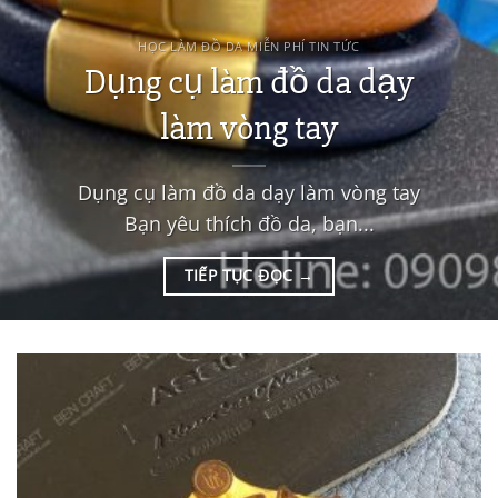
HỌC LÀM ĐỒ DA MIỄN PHÍ TIN TỨC
Dụng cụ làm đồ da dạy
làm vòng tay
Dụng cụ làm đồ da dạy làm vòng tay
Bạn yêu thích đồ da, bạn...
TIẾP TỤC ĐỌC
→