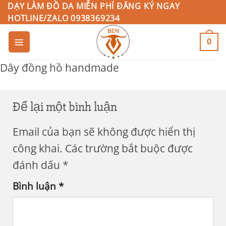
Bỏ
DẠY LÀM ĐỒ DA MIỄN PHÍ ĐĂNG KÝ NGAY
HOTLINE/ZALO 0938369234
qua
nội
0
dung
Dây đồng hồ handmade
Để lại một bình luận
Email của bạn sẽ không được hiển thị
công khai.
Các trường bắt buộc được
đánh dấu
*
Bình luận
*