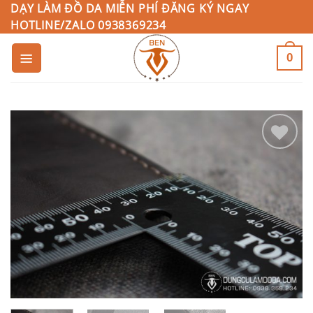
Bỏ
DẠY LÀM ĐỒ DA MIỄN PHÍ ĐĂNG KÝ NGAY
HOTLINE/ZALO 0938369234
qua
nội
0
dung
Add to
Wishlist