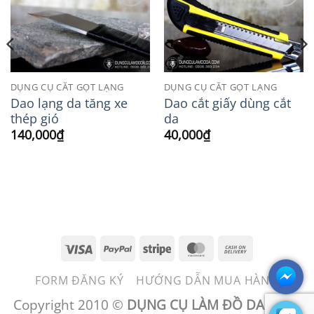
Add to
Add to
Wishlist
Wishlist
DỤNG CỤ CẮT GỌT LẠNG
DỤNG CỤ CẮT GỌT LẠNG
Dao lạng da tăng xe
Dao cắt giấy dùng cắt
thép gió
da
140,000
₫
40,000
₫
Visa
PayPal
Stripe
MasterCard
Cash
On
FORM ĐĂNG KÝ
HƯỚNG DẪN MUA HÀNG
Delivery
Copyright 2010 ©
DỤNG CỤ LÀM ĐỒ DA - BEN