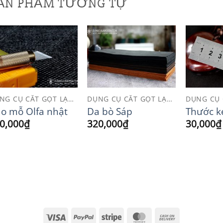
ẢN PHẨM TƯƠNG TỰ
Add to
Add to
Wishlist
Wishlist
DỤNG CỤ CẮT GỌT LẠNG
DỤNG CỤ CẮT GỌT LẠNG
o mỗ Olfa nhật
Da bò Sáp
Thước kẻ
0,000
₫
320,000
₫
30,000
₫
Visa
PayPal
Stripe
MasterCard
Cash