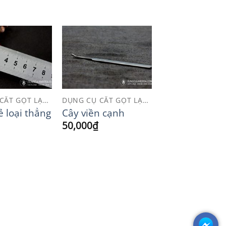
Add to
Add to
Wishlist
Wishlist
DỤNG CỤ CẮT GỌT LẠNG
DỤNG CỤ CẮT GỌT LẠNG
 loại thẳng
Cây viền cạnh
50,000
₫