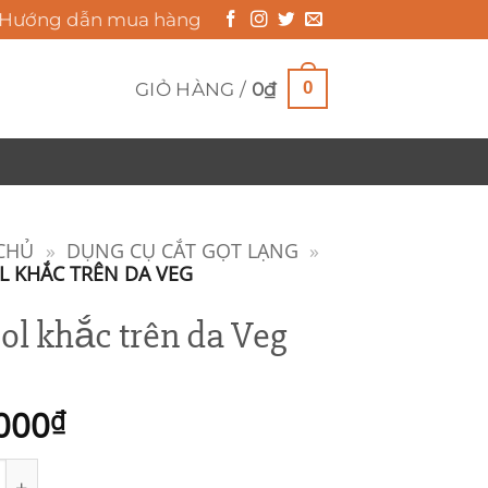
Hướng dẫn mua hàng
0
GIỎ HÀNG /
0
₫
CHỦ
»
DỤNG CỤ CẮT GỌT LẠNG
»
L KHẮC TRÊN DA VEG
ol khắc trên da Veg
000
₫
 khắc trên da Veg số lượng