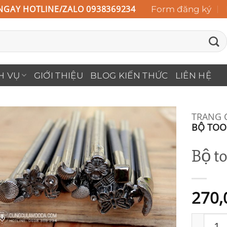
NGAY HOTLINE/ZALO 0938369234
Form đăng ký
H VỤ
GIỚI THIỆU
BLOG KIẾN THỨC
LIÊN HỆ
TRANG 
BỘ TOO
Add to
Bộ to
Wishlist
270,
Bộ tool