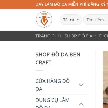
Bỏ
DẠY LÀM ĐỒ DA MIỄN PHÍ ĐĂNG KÝ 
qua
Tìm
nội
kiếm:
dung
TRANG CHỦ
SHOP ĐỒ DA
DỊC
SHOP ĐỒ DA BEN
CRAFT
CỬA HÀNG ĐỒ
DA
DỤNG CỤ LÀM
ĐỒ DA