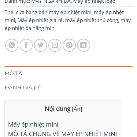
Danh mục:
MÁY NGÀNH DA
,
Máy ép nhiệt logo
Thẻ:
cửa hàng bán máy ép nhiệt mini
,
máy ép nhệt
mini
,
Máy ép nhiệt giá rẻ
,
máy ép nhiệt thủ công
,
máy
ép nhiệt đa năng mini
MÔ TẢ
ĐÁNH GIÁ (0)
Nội dung
[
Ẩn
]
Máy ép nhiệt mini
MÔ TẢ CHUNG VỀ MÁY ÉP NHIỆT MINI