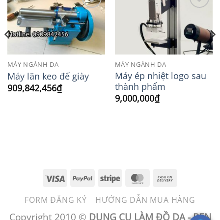
Add to
Add to
Wishlist
Wishlist
MÁY NGÀNH DA
MÁY NGÀNH DA
Máy ép nhiệt logo sau
Máy lăn keo đế giày
thành phẩm
909,842,456
₫
9,000,000
₫
Visa
PayPal
Stripe
MasterCard
Cash
On
FORM ĐĂNG KÝ
HƯỚNG DẪN MUA HÀNG
Delivery
Copyright 2010 ©
DỤNG CỤ LÀM ĐỒ DA - BEN