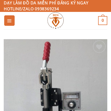
Bỏ
DẠY LÀM ĐỒ DA MIỄN PHÍ ĐĂNG KÝ NGAY
HOTLINE/ZALO 0938369234
qua
nội
0
dung
Add to
Wishlist