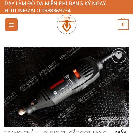
Bỏ
DẠY LÀM ĐỒ DA MIỄN PHÍ ĐĂNG KÝ NGAY
HOTLINE/ZALO 0938369234
qua
nội
0
dung
Add to
Wishlist
TRANG CHỦ
»
DỤNG CỤ CẮT GỌT LẠNG
»
MÁY