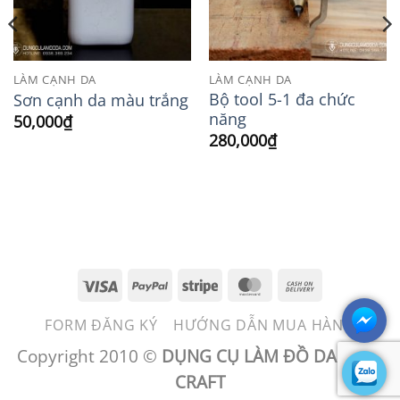
Wishlist
Wishlist
LÀM CẠNH DA
LÀM CẠNH DA
Bộ tool 5-1 đa chức
Sơn cạnh da màu trắng
năng
50,000
₫
280,000
₫
Visa
PayPal
Stripe
MasterCard
Cash
On
FORM ĐĂNG KÝ
HƯỚNG DẪN MUA HÀNG
Delivery
Copyright 2010 ©
DỤNG CỤ LÀM ĐỒ DA - BEN
CRAFT