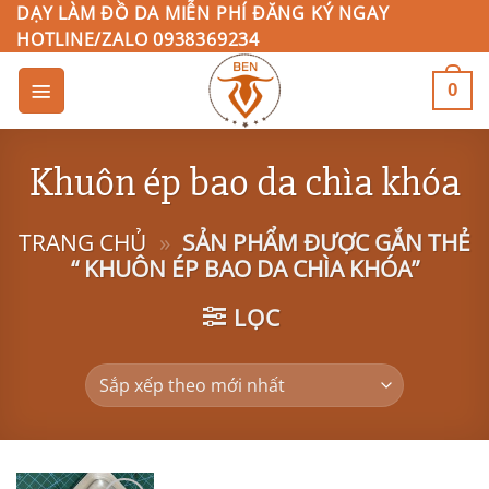
Bỏ
DẠY LÀM ĐỒ DA MIỄN PHÍ ĐĂNG KÝ NGAY
HOTLINE/ZALO 0938369234
qua
nội
0
dung
Khuôn ép bao da chìa khóa
TRANG CHỦ
»
SẢN PHẨM ĐƯỢC GẮN THẺ
“ KHUÔN ÉP BAO DA CHÌA KHÓA”
LỌC