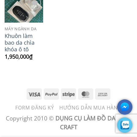
Add to
Wishlist
MÁY NGÀNH DA
Khuôn làm
bao da chìa
khóa ô tô
1,950,000
₫
Visa
PayPal
Stripe
MasterCard
Cash
On
FORM ĐĂNG KÝ
HƯỚNG DẪN MUA HÀNG
Delivery
Copyright 2010 ©
DỤNG CỤ LÀM ĐỒ DA - BEN
CRAFT